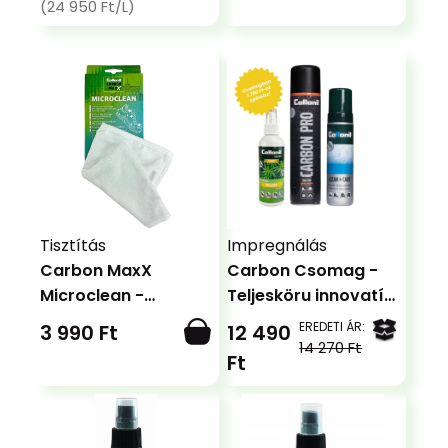
(24 950 Ft/L)
Tisztítás
Impregnálás
Carbon MaxX
Carbon Csomag -
Microclean -
Teljesköru innovatív
Mikroszálas kesztyű
megoldás
EREDETI ÁR:
3 990 Ft
12 490
14 270 Ft
Ft