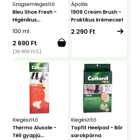
Szagsemlegesítő
Ápolás
Bleu Shoe Fresh -
1909 Cream Brush -
Higénikus
Praktikus krémecset
szagsemlegesítő
100 ml
2 290 Ft
2 690 Ft
(26 900 Ft/L)
Kiegészítő
Kiegészítő
Thermo Alusole -
Topfit Heelpad - Bőr
Téli gyapjú
sarokpárna