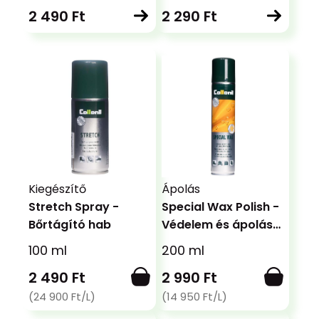
talpbetét
2 490 Ft
2 290 Ft
Kiegészítő
Ápolás
Stretch Spray -
Special Wax Polish -
Bőrtágító hab
Védelem és ápolás
finomabb bőrökre
100 ml
200 ml
2 490 Ft
2 990 Ft
(24 900 Ft/L)
(14 950 Ft/L)