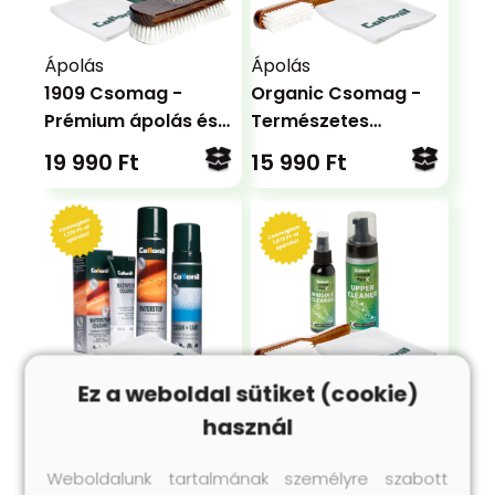
Ápolás
Ápolás
1909 Csomag -
Organic Csomag -
Prémium ápolás és
Természetes
védelem
gondoskodás
19 990 Ft
15 990 Ft
Ez a weboldal sütiket (cookie)
Tisztítás
Tisztítás
használ
Fedett Bőr Csomag
Sneaker Tisztító
- Ápolás és Védelem
Csomag - Maximális
Weboldalunk tartalmának személyre szabott
Fedett Bőrökhöz
tisztaság