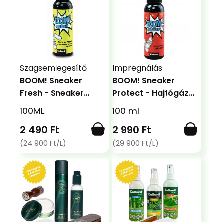
Szagsemlegesítő
Impregnálás
BOOM! Sneaker
BOOM! Sneaker
Fresh - Sneaker
Protect - Hajtógáz
szagsemlegesítő
mentes impregnáló
100ML
100 ml
2 490 Ft
2 990 Ft
(24 900 Ft/L)
(29 900 Ft/L)