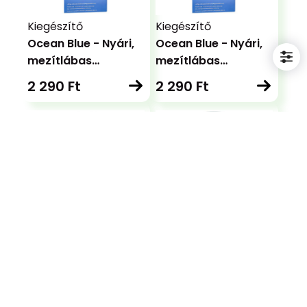
Kiegészítő
Kiegészítő
Ocean Blue - Nyári,
Ocean Blue - Nyári,
mezítlábas
mezítlábas
talpbetét
talpbetét
2 290 Ft
2 290 Ft
gyerekeknek
Tisztítás
Impregnálás
Shampoo Direct -
Nanopro -
Tisztító sampon
Impregnáló spray
szivacsvéggel
100 ml
300 ml