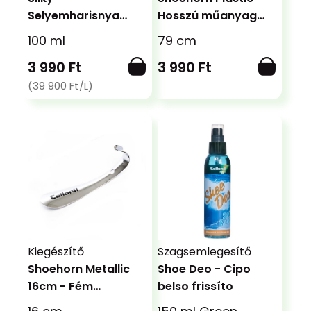
Selyemharisnya
Hosszú műanyag
szerű spray
cipőkanál
100 ml
79 cm
3 990 Ft
3 990 Ft
(39 900 Ft/L)
Kiegészítő
Szagsemlegesítő
Shoehorn Metallic
Shoe Deo - Cipo
16cm - Fém
belso frissíto
cipőkanál