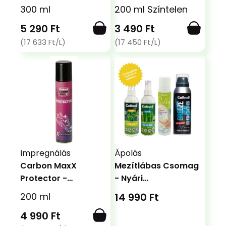
impregnálás
fényvédő spray
300 ml
200 ml Színtelen
5 290 Ft
3 490 Ft
(17 633 Ft/L)
(17 450 Ft/L)
Impregnálás
Ápolás
Carbon MaxX
Mezítlábas Csomag
Protector -
- Nyári
Impregnáló spray
cipőviselethez
200 ml
14 990 Ft
4 990 Ft