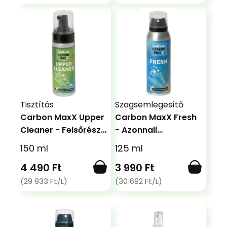
Tisztítás
Szagsemlegesítő
Carbon MaxX Upper
Carbon MaxX Fresh
Cleaner - Felsőrész
- Azonnali
Tisztító
Frissesség
150 ml
125 ml
4 490 Ft
3 990 Ft
(29 933 Ft/L)
(30 692 Ft/L)