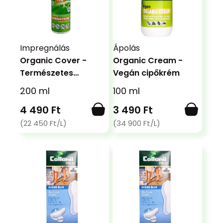
Impregnálás
Ápolás
Organic Cover -
Organic Cream -
Természetes
Vegán cipőkrém
impregnáló
200 ml
100 ml
4 490 Ft
3 490 Ft
(22 450 Ft/L)
(34 900 Ft/L)