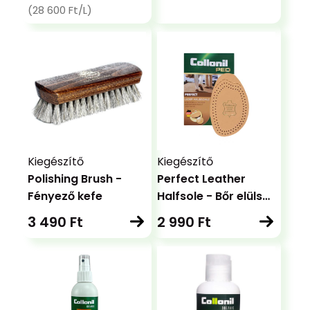
(28 600 Ft/L)
Kiegészítő
Kiegészítő
Polishing Brush -
Perfect Leather
Fényező kefe
Halfsole - Bőr elülső
féltalpbetét
3 490 Ft
2 990 Ft