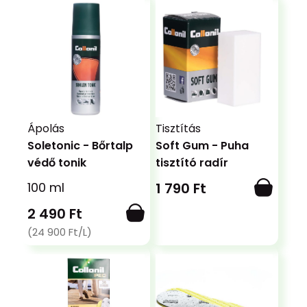
Ápolás
Tisztítás
Soletonic - Bőrtalp
Soft Gum - Puha
védő tonik
tisztító radír
100 ml
1 790 Ft
2 490 Ft
(24 900 Ft/L)