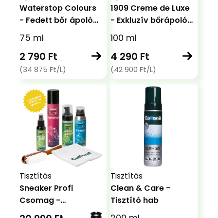
Waterstop Colours
1909 Creme de Luxe
- Fedett bőr ápoló
- Exkluzív bőrápoló
krém több színben
krém sima bőrökre
75 ml
100 ml
2 790 Ft
4 290 Ft
(34 875 Ft/L)
(42 900 Ft/L)
Tisztítás
Tisztítás
Sneaker Profi
Clean & Care -
Csomag -
Tisztító hab
Teljeskörű tisztítás,
200 ml