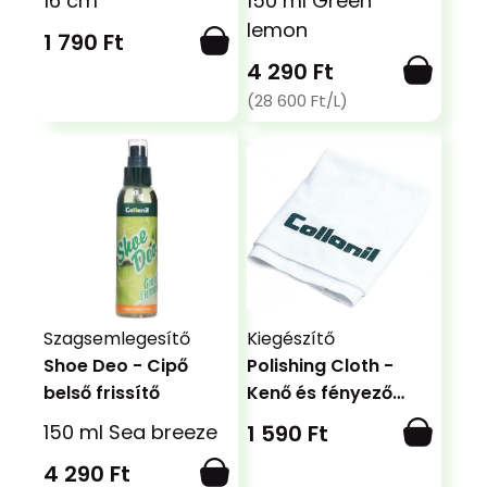
16 cm
150 ml Green
lemon
1 790 Ft
4 290 Ft
(28 600 Ft/L)
Szagsemlegesítő
Kiegészítő
Shoe Deo - Cipő
Polishing Cloth -
belső frissítő
Kenő és fényező
rongy
150 ml Sea breeze
1 590 Ft
4 290 Ft