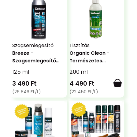
Szagsemlegesítő
Tisztítás
Breeze -
Organic Clean -
Szagsemlegesítő
Természetes
spray
tisztító
125 ml
200 ml
3 490 Ft
4 490 Ft
(26 846 Ft/L)
(22 450 Ft/L)