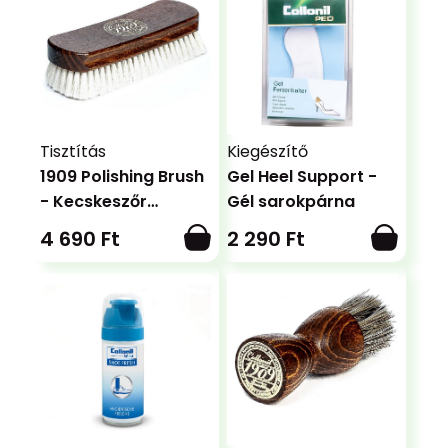
Tisztítás
Kiegészítő
1909 Polishing Brush
Gel Heel Support -
- Kecskeszőr
Gél sarokpárna
fényesítő kefe
4 690 Ft
2 290 Ft