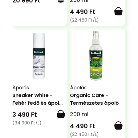
20 990 Ft
ápolás és védelem
4 490 Ft
(22 450 Ft/L)
Ápolás
Ápolás
Sneaker White -
Organic Care -
Fehér fedő és ápoló
Természetes ápoló
krém
3 490 Ft
200 ml
(34 900 Ft/L)
4 490 Ft
(22 450 Ft/L)