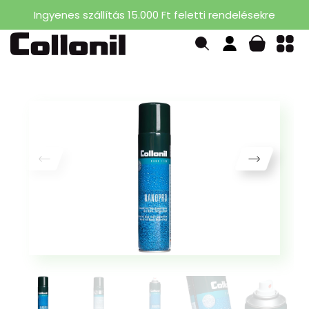
Ingyenes szállítás 15.000 Ft feletti rendelésekre