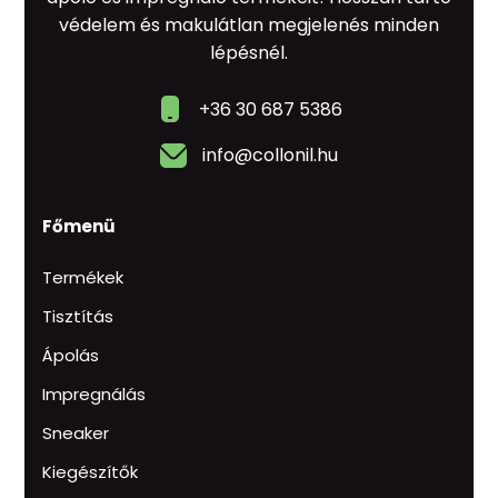
védelem és makulátlan megjelenés minden
lépésnél.
+36 30 687 5386
info@collonil.hu
Főmenü
Termékek
Tisztítás
Ápolás
Impregnálás
Sneaker
Kiegészítők