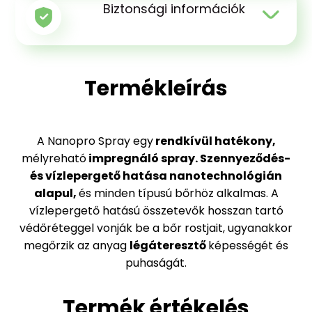
Biztonsági információk
Termékleírás
A Nanopro Spray egy
rendkívül hatékony,
mélyreható
impregnáló spray. Szennyeződés-
és vízlepergető hatása nanotechnológián
alapul,
és minden típusú bőrhöz alkalmas. A
vízlepergető hatású összetevők hosszan tartó
védőréteggel vonják be a bőr rostjait, ugyanakkor
megőrzik az anyag
légáteresztő
képességét és
puhaságát.
Termék értékelés