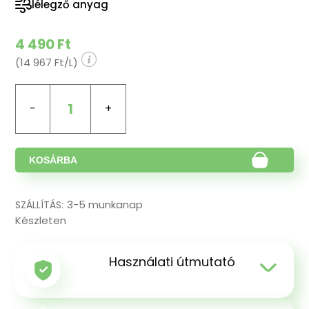
lélegző anyag
4 490 Ft
(14 967 Ft/L)
1
KOSÁRBA
3-5 munkanap
SZÁLLÍTÁS:
Készleten
Használati útmutató