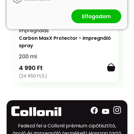
Elfogadom
Impregnálás
Carbon MaxX Protector - Impregnáló
spray
200 ml
4 990 Ft
(24 950 Ft/L)
Fedezd fel a Collonil prémium cipőtisztító,
ápoló és impregnáló termékeit! Hosszan tartó