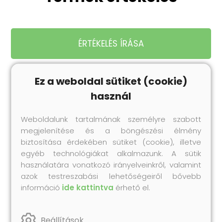
ÉRTÉKELÉS ÍRÁSA
Ez a weboldal sütiket (cookie)
használ
Legnépszerűbb
Weboldalunk tartalmának személyre szabott
termékeink
megjelenítése és a böngészési élmény
Próbáld ki te is korábbi vásárlóink kedvenc
biztosítása érdekében sütiket (cookie), illetve
Collonil termékeit!
egyéb technológiákat alkalmazunk. A sütik
használatára vonatkozó irányelveinkről, valamint
azok testreszabási lehetőségeiről bővebb
információ
ide kattintva
érhető el.
Beállítások