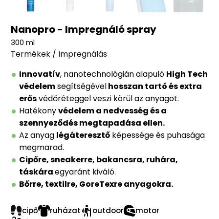
Nanopro - Impregnáló spray
300 ml
Termékek
/
Impregnálás
Innovatív
, nanotechnológián alapuló
High Tech
védelem
segítségével
hosszan tartó és extra
erős
védőréteggel veszi körül az anyagot.
Hatékony
védelem a nedvesség és a
szennyeződés megtapadása ellen.
Az anyag
légáteresztő
képessége és puhasága
megmarad.
Cipőre, sneakerre, bakancsra, ruhára,
táskára
egyaránt kiváló.
Bőrre, textilre, GoreTexre anyagokra.
cipő
ruházat
outdoor
motor