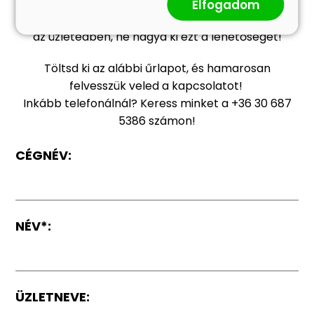
Ha szeretnéd, hogy a vásárlóid egy bizonyítottan
Elfogadom
keresett és megbízható márkával találkozzanak
az üzletedben, ne hagyd ki ezt a lehetőséget!
Töltsd ki az alábbi űrlapot, és hamarosan
felvesszük veled a kapcsolatot!
Inkább telefonálnál? Keress minket a +36 30 687
5386 számon!
CÉGNÉV:
NÉV*:
ÜZLETNEVE: