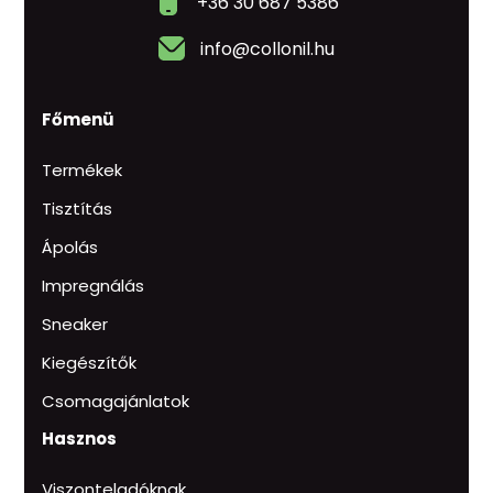
+36 30 687 5386
info@collonil.hu
Főmenü
Termékek
Tisztítás
Ápolás
Impregnálás
Sneaker
Kiegészítők
Csomagajánlatok
Hasznos
Viszonteladóknak