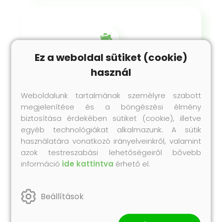
Ez a weboldal sütiket (cookie)
használ
Egyszerű
Weboldalunk tartalmának személyre szabott
és rugalmas
megjelenítése és a böngészési élmény
együttműködés
biztosítása érdekében sütiket (cookie), illetve
egyéb technológiákat alkalmazunk. A sütik
használatára vonatkozó irányelveinkről, valamint
Nagykereskedelmi árak, kedvező
azok testreszabási lehetőségeiről bővebb
feltételek, gördülékeny rendelési
információ
ide kattintva
érhető el.
rendszer. Nincs macera, csak üzlet!
Beállítások