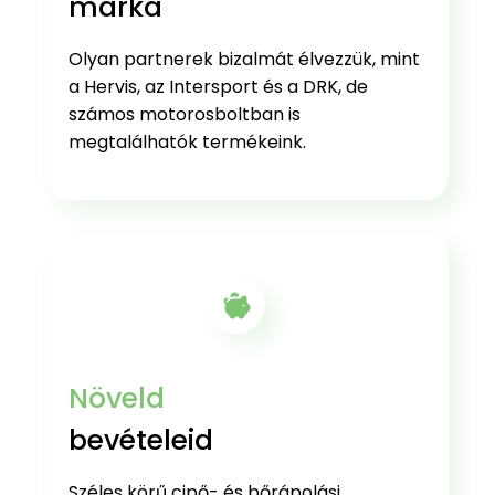
márka
Olyan partnerek bizalmát élvezzük, mint
a Hervis, az Intersport és a DRK, de
számos motorosboltban is
megtalálhatók termékeink.
Növeld
bevételeid
Széles körű cipő- és bőrápolási