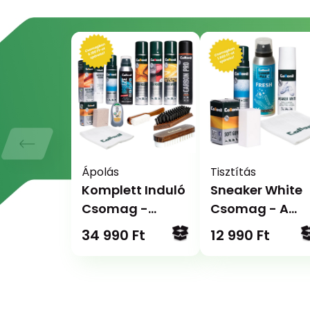
Ápolás
Tisztítás
Komplett Induló
Sneaker White
Csomag -
Csomag - A
Teljeskörű
hófehér cipőkér
34 990 Ft
12 990 Ft
megoldás
minden
anyagra