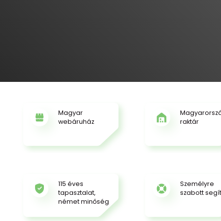
Magyar
Magyarorsz
webáruház
raktár
115 éves
Személyre
tapasztalat,
szabott segí
német minőség