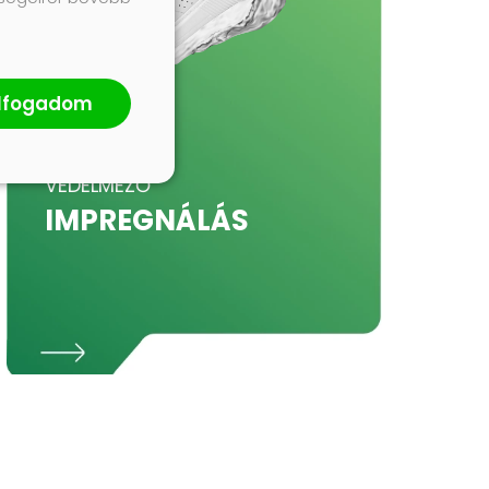
lfogadom
VÉDELMEZŐ
IMPREGNÁLÁS