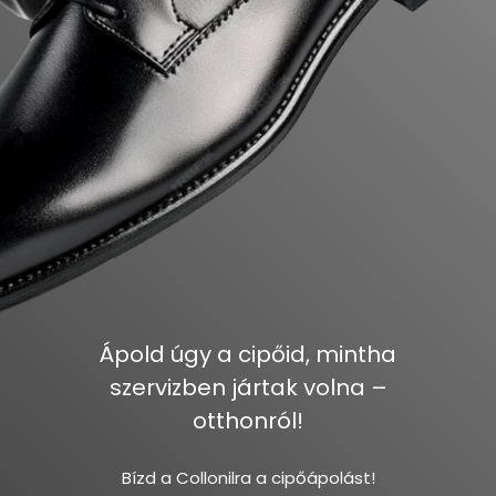
Ápold úgy a cipőid, mintha
szervizben jártak volna –
otthonról!
Bízd a Collonilra a cipőápolást!