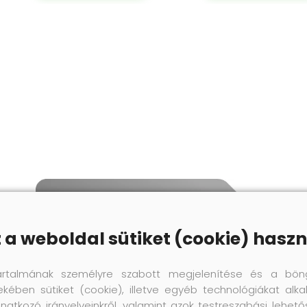
z a weboldal sütiket (cookie) haszn
artalmának személyre szabott megjelenítése és a bön
ekében sütiket (cookie), illetve egyéb technológiákat alka
natkozó irányelveinkről, valamint azok testreszabási lehet