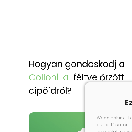
Hogyan gondoskodj a
Collonillal
féltve őrzött
cipőidről?
E
Weboldalunk t
biztosítása érd
használatára vo