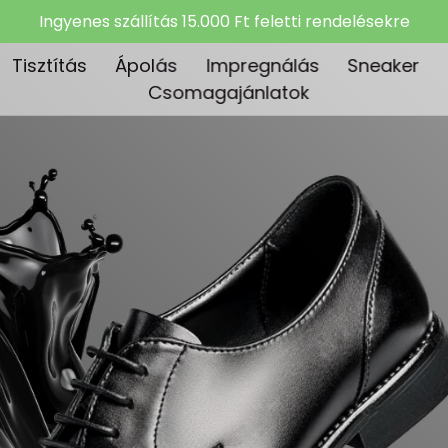
Ingyenes szállítás 15.000 Ft feletti rendelésekre
Tisztítás
Ápolás
Impregnálás
Sneaker
Csomagajánlatok