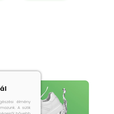
ál
gészési élmény
lmazunk. A sütik
őségeiről bővebb