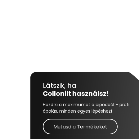
Látszik, ha
Collonilt használsz!
Hozd ki a maximumot a cipődből – profi
ápolás, minden egyes lépéshez!
Mutasd a Termékeket