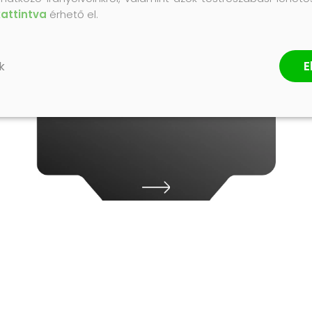
kattintva
érhető el.
E
k
GONDOSKODÓ
ÁPOLÁS