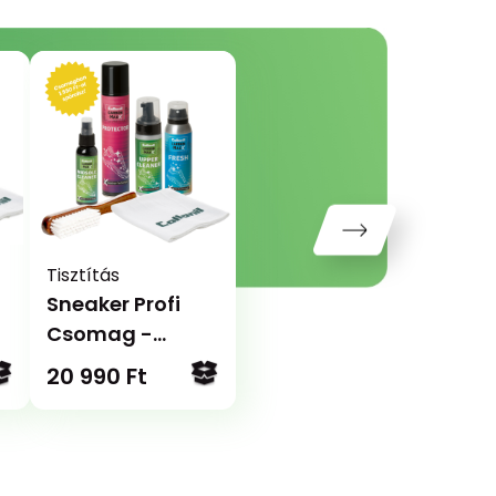
Tisztítás
Sneaker Profi
Csomag -
t
Teljeskörű
20 990 Ft
tisztítás, ápolás
és védelem