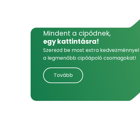
Mindent a cipődnek,
egy kattintásra!
Szerezd be most extra kedvezménnyel
a legmenőbb cipőápoló csomagokat!
Tovább