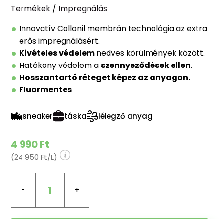
Termékek
/
Impregnálás
Innovatív Collonil membrán technológia az extra
erős impregnálásért.
Kivételes védelem
nedves körülmények között.
Hatékony védelem a
szennyeződések ellen
.
Hosszantartó réteget képez az anyagon.
Fluormentes
sneaker
táska
lélegző anyag
4 990 Ft
(24 950 Ft/L)
1