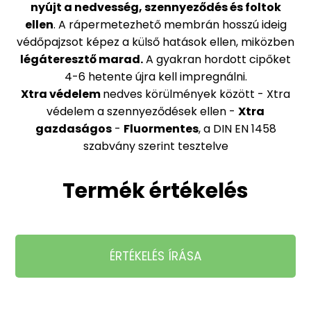
nyújt a nedvesség, szennyeződés és foltok
ellen
. A rápermetezhető membrán hosszú ideig
védőpajzsot képez a külső hatások ellen, miközben
légáteresztő marad.
A gyakran hordott cipőket
4-6 hetente újra kell impregnálni.
Xtra védelem
nedves körülmények között - Xtra
védelem a szennyeződések ellen -
Xtra
gazdaságos
-
Fluormentes
, a DIN EN 1458
szabvány szerint tesztelve
Termék értékelés
ÉRTÉKELÉS ÍRÁSA