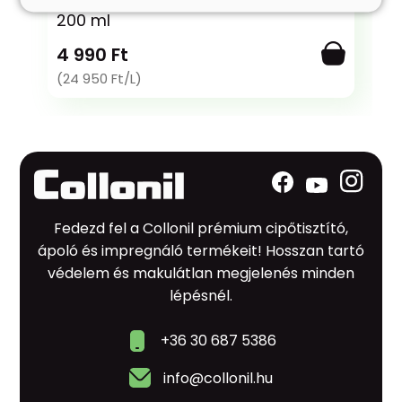
200 ml
4 990 Ft
(24 950 Ft/L)
Fedezd fel a Collonil prémium cipőtisztító,
ápoló és impregnáló termékeit! Hosszan tartó
védelem és makulátlan megjelenés minden
lépésnél.
+36 30 687 5386
info@collonil.hu