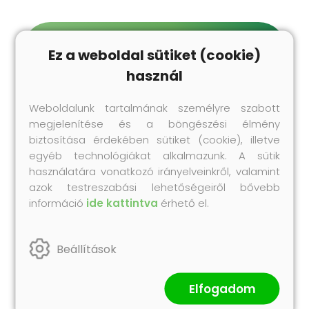
Legnépszerűbb
Ez a weboldal sütiket (cookie)
termékeink
Próbáld ki te is korábbi vásárlóink kedvenc
használ
Collonil termékeit!
Weboldalunk tartalmának személyre szabott
megjelenítése és a böngészési élmény
biztosítása érdekében sütiket (cookie), illetve
egyéb technológiákat alkalmazunk. A sütik
használatára vonatkozó irányelveinkről, valamint
azok testreszabási lehetőségeiről bővebb
információ
ide kattintva
érhető el.
Beállítások
Impregnálás
Carbon MaxX Protector - Impregnáló
Elfogadom
spray