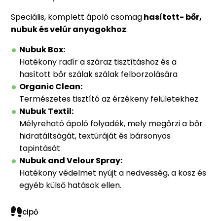
Speciális, komplett ápoló csomag
hasított- bőr,
nubuk és velúr anyagokhoz
.
Nubuk Box:
Hatékony radír a száraz tisztításhoz és a
hasított bőr szálak szálak felborzolására
Organic Clean:
Természetes tisztító az érzékeny felületekhez
Nubuk Textil:
Mélyreható ápoló folyadék, mely megőrzi a bőr
hidratáltságát, textúráját és bársonyos
tapintását
Nubuk and Velour Spray:
Hatékony védelmet nyújt a nedvesség, a kosz és
egyéb külső hatások ellen.
cipő