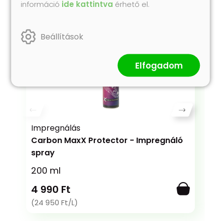
Collonil termékeit!
információ
ide kattintva
érhető el.
Beállítások
Elfogadom
Impregnálás
Carbon MaxX Protector - Impregnáló
spray
200 ml
4 990 Ft
(24 950 Ft/L)