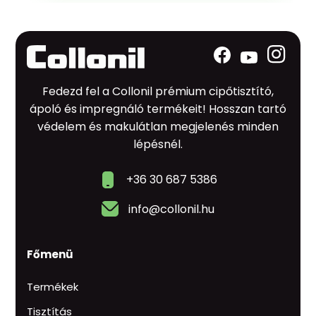
Fedezd fel a Collonil prémium cipőtisztító,
ápoló és impregnáló termékeit! Hosszan tartó
védelem és makulátlan megjelenés minden
lépésnél.
+36 30 687 5386
info@collonil.hu
Főmenü
Termékek
Tisztítás