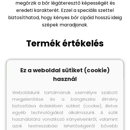
megőrzik a bőr légáteresztő képességét és
eredeti karakterét. Ezzel a speciális szettel
biztosíthatod, hogy kényes bőr cipőid hosszú ideig
szépek maradjanak.
Termék értékelés
Ez a weboldal sütiket (cookie)
ÉRTÉKELÉS ÍRÁSA
használ
Weboldalunk tartalmának személyre szabott
megjelenítése és a böngészési élmény
biztosítása érdekében sütiket (cookie), illetve
Legnépszerűbb
egyéb technológiákat alkalmazunk. A sütik
termékeink
használatára vonatkozó irányelveinkről, valamint
Próbáld ki te is korábbi vásárlóink kedvenc
azok testreszabási lehetőségeiről bővebb