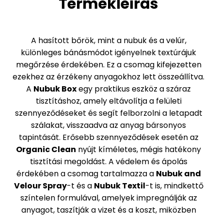
Termékleírás
A hasított bőrök, mint a nubuk és a velúr,
különleges bánásmódot igényelnek textúrájuk
megőrzése érdekében. Ez a csomag kifejezetten
ezekhez az érzékeny anyagokhoz lett összeállítva.
A
Nubuk Box
egy praktikus eszköz a száraz
tisztításhoz, amely eltávolítja a felületi
szennyeződéseket és segít felborzolni a letapadt
szálakat, visszaadva az anyag bársonyos
tapintását. Erősebb szennyeződések esetén az
Organic Clean
nyújt kíméletes, mégis hatékony
tisztítási megoldást. A védelem és ápolás
érdekében a csomag tartalmazza a
Nubuk and
Velour Spray
-t és a
Nubuk Textil
-t is, mindkettő
színtelen formulával, amelyek impregnálják az
anyagot, taszítják a vizet és a koszt, miközben