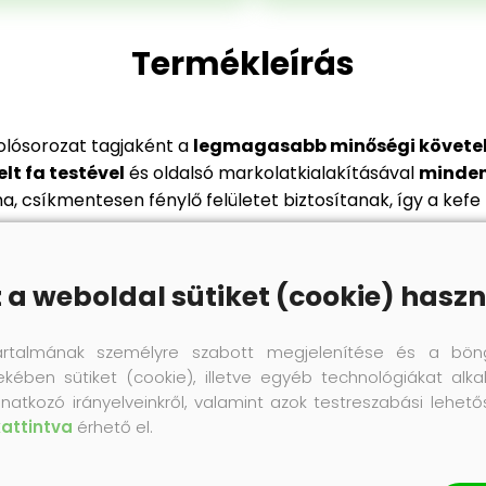
Termékleírás
olósorozat tagjaként a
legmagasabb minőségi követel
elt fa testével
és oldalsó markolatkialakításával
minden
ma, csíkmentesen fénylő felületet biztosítanak, így a kefe
z a weboldal sütiket (cookie) haszn
Termék értékelés
artalmának személyre szabott megjelenítése és a bön
ekében sütiket (cookie), illetve egyéb technológiákat alka
natkozó irányelveinkről, valamint azok testreszabási lehet
kattintva
érhető el.
ÉRTÉKELÉS ÍRÁSA