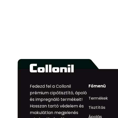
Fedezd fel a Collonil
Főmenü
prémium cipőtisztító, ápoló
Termékek
és impregnáló termékeit!
Hosszan tartó védelem és
Tisztítás
makulátlan megjelenés
Ápolás