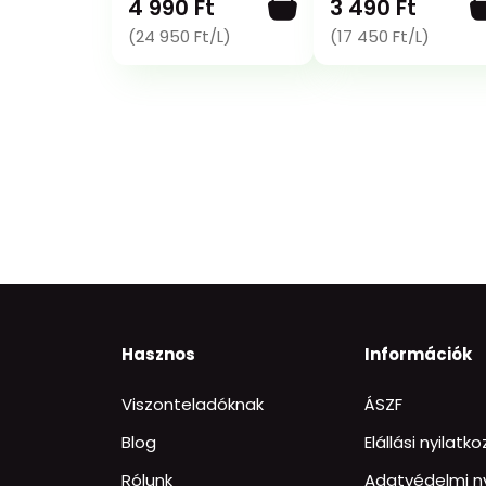
4 990 Ft
3 490 Ft
(24 950 Ft/L)
(17 450 Ft/L)
Hasznos
Információk
Viszonteladóknak
ÁSZF
Blog
Elállási nyilatk
Rólunk
Adatvédelmi ny