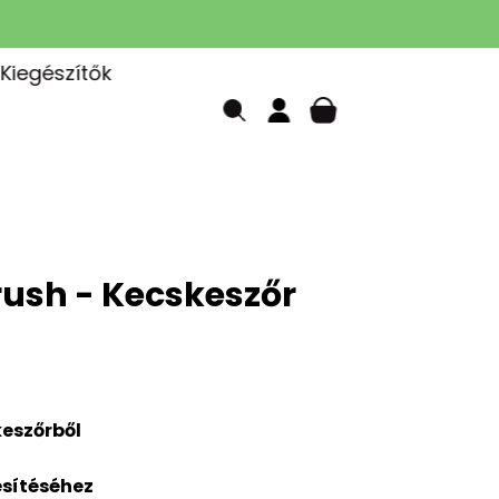
Kiegészítők
rush - Kecskeszőr
eszőrből
esítéséhez