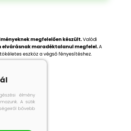
ményeknek megfelelően készült.
Valódi
 elvárásnak maradéktalanul megfelel.
A
 tökéletes eszköz a végső fényesítéshez.
ál
gészési élmény
lmazunk. A sütik
őségeiről bővebb