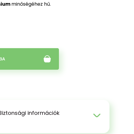
mium
minőségéhez hű.
BA
Biztonsági információk