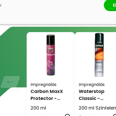
E
k
Impregnálás
Impregnálás
Carbon MaxX
Waterstop
Protector -
Classic -
Impregnáló
Impregnáló és
200 ml
200 ml Színtele
spray
fényvédő spray