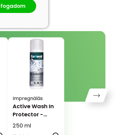
lfogadom
Impregnálás
Active Wash In
Protector -
Bemosható
n
250 ml
impregnáló