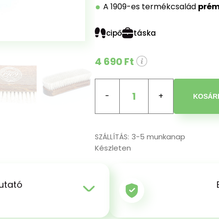
A 1909-es termékcsalád
pré
cipő
táska
4 690 Ft
1
KOSÁR
3-5 munkanap
SZÁLLÍTÁS:
Készleten
utató