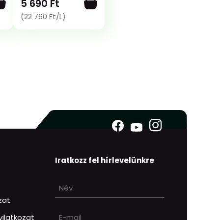
5 690 Ft
(22 760 Ft/L)
Iratkozz fel hírlevelünkre
ozat
ilatkozat