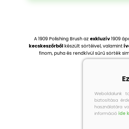
A 1909 Polishing Brush az
exkluzív
1909 áp
kecskeszőrből
készült sörtéivel, valamint
ív
finom, puha és rendkívül sűrű sörték si
E
Weboldalunk t
biztosítása érd
használatára vo
információ
ide 