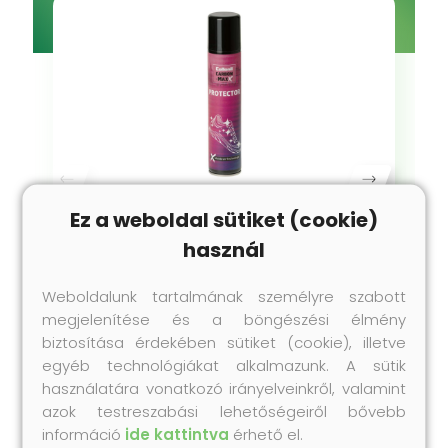
Impregnálás
Ez a weboldal sütiket (cookie)
Carbon MaxX Protector - Impregnáló
használ
spray
Weboldalunk tartalmának személyre szabott
200 ml
megjelenítése és a böngészési élmény
4 990 Ft
biztosítása érdekében sütiket (cookie), illetve
egyéb technológiákat alkalmazunk. A sütik
(24 950 Ft/L)
használatára vonatkozó irányelveinkről, valamint
azok testreszabási lehetőségeiről bővebb
információ
ide kattintva
érhető el.