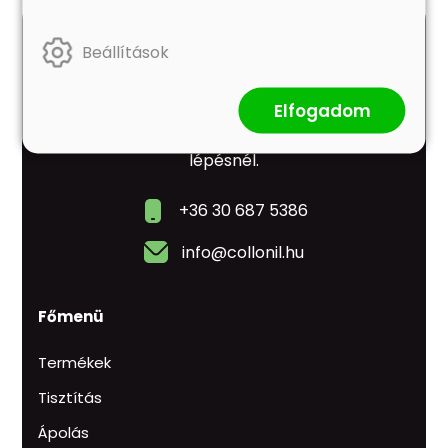
Beállítások
Fedezd fel a Collonil prémium cipőtisztító,
Elfogadom
ápoló és impregnáló termékeit! Hosszan tartó
védelem és makulátlan megjelenés minden
lépésnél.
+36 30 687 5386
info@collonil.hu
Főmenü
Termékek
Tisztítás
Ápolás