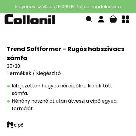
Ingyenes szállítás 15.000 Ft feletti rendelésekre
Trend Softformer - Rugós habszivacs
sámfa
35/38
Termékek
/
Kiegészítő
Kifejezetten hegyes női cipőkre kialakított
sámfa.
Néhány használat után átveszi a cipő egyedi
formáját.
cipő