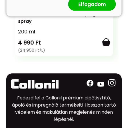
Elfogadom
Impregnálás
Carbon MaxX Protector - Impregnáló
spray
200 ml
4 990 Ft
(24 950 Ft/L)
Fedezd fel a Collonil prémium cipőtisztító,
ápoló és impregnáló termékeit! Hosszan tartó
védelem és makulátlan megjelenés minden
lépésnél.