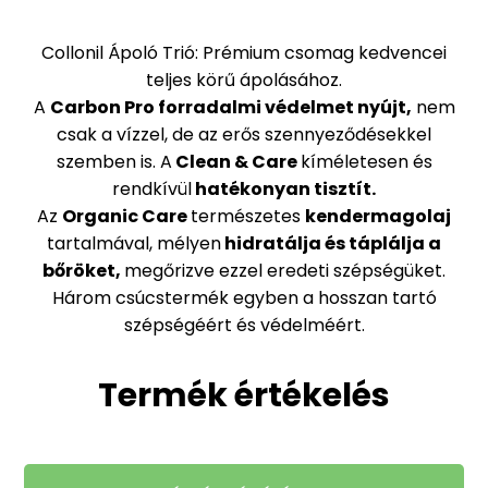
Collonil Ápoló Trió: Prémium csomag kedvencei
teljes körű ápolásához.
A
Carbon Pro forradalmi védelmet nyújt,
nem
csak a vízzel, de az erős szennyeződésekkel
szemben is. A
Clean & Care
kíméletesen és
rendkívül
hatékonyan tisztít.
Az
Organic Care
természetes
kendermagolaj
tartalmával, mélyen
hidratálja és táplálja a
bőröket,
megőrizve ezzel eredeti szépségüket.
Három csúcstermék egyben a hosszan tartó
szépségéért és védelméért.
Termék értékelés