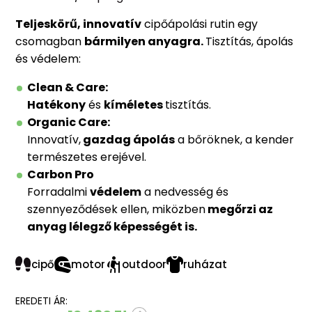
Teljeskörű, innovatív
cipőápolási rutin egy
csomagban
bármilyen anyagra.
Tisztítás, ápolás
és védelem:
Clean & Care:
Hatékony
és
kíméletes
tisztítás.
Organic Care:
Innovatív,
gazdag ápolás
a bőröknek, a kender
természetes erejével.
Carbon Pro
Forradalmi
védelem
a nedvesség és
szennyeződések ellen, miközben
m
egőrzi az
anyag lélegző képességét is.
cipő
motor
outdoor
ruházat
EREDETI ÁR: