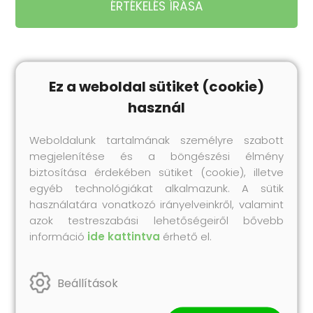
ÉRTÉKELÉS ÍRÁSA
Ez a weboldal sütiket (cookie)
Legnépszerűbb
használ
termékeink
Próbáld ki te is korábbi vásárlóink kedvenc
Weboldalunk tartalmának személyre szabott
Collonil termékeit!
megjelenítése és a böngészési élmény
biztosítása érdekében sütiket (cookie), illetve
egyéb technológiákat alkalmazunk. A sütik
használatára vonatkozó irányelveinkről, valamint
azok testreszabási lehetőségeiről bővebb
információ
ide kattintva
érhető el.
Beállítások