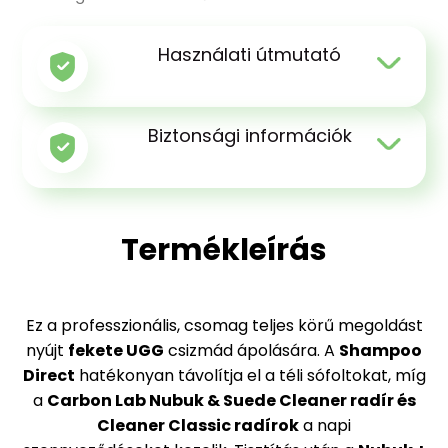
Használati útmutató
Biztonsági információk
Termékleírás
Ez a professzionális, csomag teljes körű megoldást
nyújt
fekete UGG
csizmád ápolására. A
Shampoo
Direct
hatékonyan távolítja el a téli sófoltokat, míg
a
Carbon Lab Nubuk & Suede Cleaner radír
és
Cleaner Classic radírok
a napi