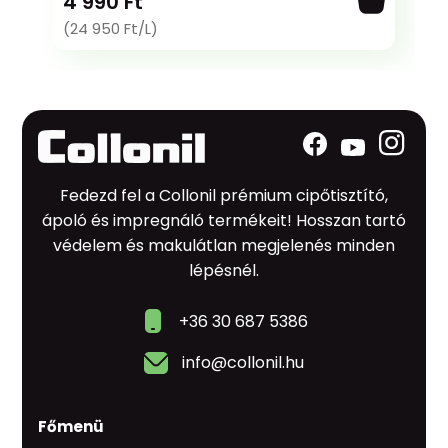
4 990 Ft
(24 950 Ft/L)
Fedezd fel a Collonil prémium cipőtisztító,
ápoló és impregnáló termékeit! Hosszan tartó
védelem és makulátlan megjelenés minden
lépésnél.
+36 30 687 5386
info@collonil.hu
Főmenü