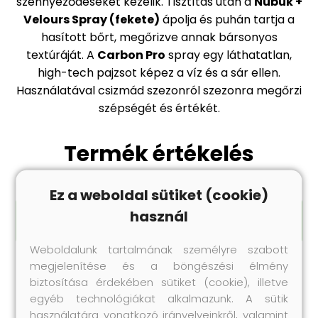
szennyeződéseket kezelik. Tisztítás után a
Nubuk +
Velours Spray (fekete)
ápolja és puhán tartja a
hasított bőrt, megőrizve annak bársonyos
textúráját. A
Carbon Pro
spray egy láthatatlan,
high-tech pajzsot képez a víz és a sár ellen.
Használatával csizmád szezonról szezonra megőrzi
szépségét és értékét.
Termék értékelés
Ez a weboldal sütiket (cookie)
használ
ÉRTÉKELÉS ÍRÁSA
Weboldalunk tartalmának személyre szabott
megjelenítése és a böngészési élmény
biztosítása érdekében sütiket (cookie), illetve
egyéb technológiákat alkalmazunk. A sütik
használatára vonatkozó irányelveinkről, valamint