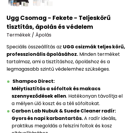
Ugg Csomag - Fekete - Teljeskörű
tisztítás, ápolás és védelem
Termékek
/
Ápolás
Speciális összeállítás az
UGG csizmák teljes körű,
professzionális ápolásához.
Minden terméket
tartalmaz, ami a tisztításhoz, ápoláshoz és a
legmagasabb szintű védelemhez szükséges.
Shampoo Direct:
Mélytisztítás a sófoltok és makacs
szennyeződések ellen
. Hatékonyan távolítja el
a mélyen ülő koszt és a téli sófoltokat.
Carbon Lab Nubuk & Suede Cleaner radír:
Gyors és napi karbantartás.
A radír ideális,
praktikus megoldás a felszíni foltok és kosz