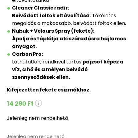
eltávolításához.
Cleaner Classic radír:
Beivódott foltok eltávolítása.
Tökéletes
megoldás a makacsabb, beivódott foltok ellen.
Nubuk + Velours Spray (fekete):
Ápolja és táplálja a kiszáradásra hajlamos
anyagot.
Carbon Pro:
Láthatatlan, rendkívül tartós
pajzsot képez a
víz, a hó és a mélyen beivódó
szennyeződések ellen.
Kifejezetten fekete csizmákhoz.
14 290 Ft
Jelenleg nem rendelhető
Jelenleg nem rendelhető