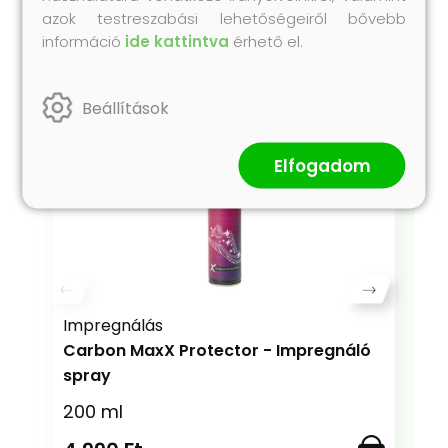
Legnépszerűbb
azok testreszabási lehetőségeiről bővebb
termékeink
információ
ide kattintva
érhető el.
Próbáld ki te is korábbi vásárlóink kedvenc
Collonil termékeit!
Beállítások
Elfogadom
Impregnálás
Carbon MaxX Protector - Impregnáló
spray
200 ml