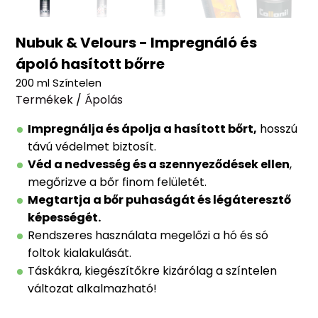
Nubuk & Velours - Impregnáló és
ápoló hasított bőrre
200 ml Színtelen
Termékek
/
Ápolás
Impregnálja és ápolja a hasított bőrt,
hosszú
távú védelmet biztosít.
Véd a nedvesség és a szennyeződések ellen
,
megőrizve a bőr finom felületét.
Megtartja a bőr puhaságát és légáteresztő
képességét.
Rendszeres használata megelőzi a hó és só
foltok kialakulását.
Táskákra, kiegészítőkre kizárólag a színtelen
változat alkalmazható!