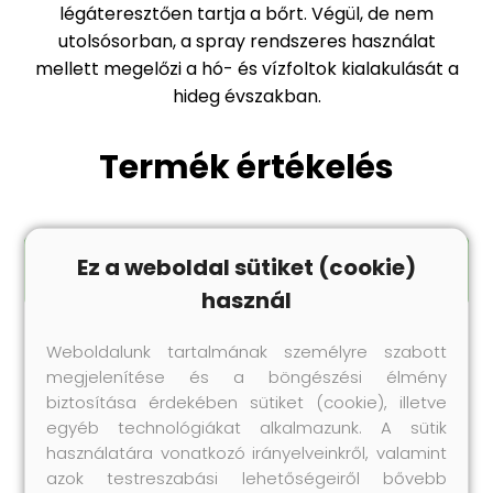
légáteresztően tartja a bőrt. Végül, de nem
utolsósorban, a spray rendszeres használat
mellett megelőzi a hó- és vízfoltok kialakulását a
hideg évszakban.
Termék értékelés
Ez a weboldal sütiket (cookie)
ÉRTÉKELÉS ÍRÁSA
használ
Weboldalunk tartalmának személyre szabott
megjelenítése és a böngészési élmény
biztosítása érdekében sütiket (cookie), illetve
Legnépszerűbb
egyéb technológiákat alkalmazunk. A sütik
termékeink
használatára vonatkozó irányelveinkről, valamint
Próbáld ki te is korábbi vásárlóink kedvenc
azok testreszabási lehetőségeiről bővebb