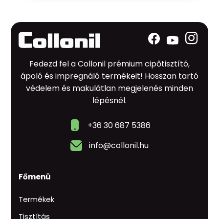
Fedezd fel a Collonil prémium cipőtisztító,
ápoló és impregnáló termékeit! Hosszan tartó
védelem és makulátlan megjelenés minden
lépésnél.
+36 30 687 5386
info@collonil.hu
Főmenü
Termékek
Tisztítás