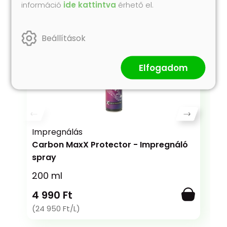
Collonil termékeit!
információ
ide kattintva
érhető el.
Beállítások
Elfogadom
Impregnálás
Carbon MaxX Protector - Impregnáló
spray
200 ml
4 990 Ft
(24 950 Ft/L)