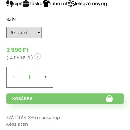
cipő
táska
ruházat
lélegző anyag
SZÍN:
2 990 Ft
(14 950 Ft/L)
1
KOSÁRBA
3-5 munkanap
SZÁLLÍTÁS:
Készleten