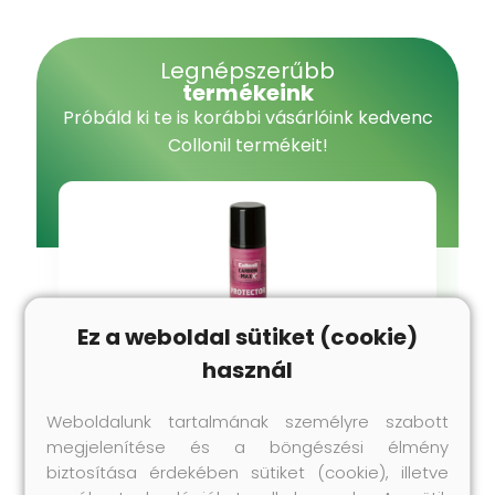
Legnépszerűbb
termékeink
Próbáld ki te is korábbi vásárlóink kedvenc
Collonil termékeit!
Ez a weboldal sütiket (cookie)
használ
Weboldalunk tartalmának személyre szabott
Impregnálás
megjelenítése és a böngészési élmény
Carbon MaxX Protector - Impregnáló
biztosítása érdekében sütiket (cookie), illetve
spray