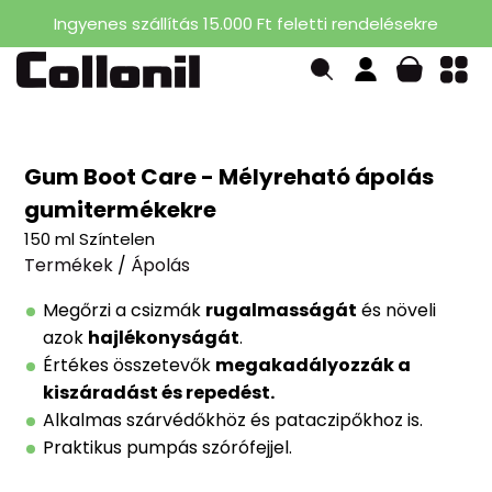
Ingyenes szállítás 15.000 Ft feletti rendelésekre
Gum Boot Care - Mélyreható ápolás
gumitermékekre
150 ml Színtelen
Termékek
/
Ápolás
Megőrzi a csizmák
rugalmasságát
és növeli
azok
hajlékonyságát
.
Értékes összetevők
megakadályozzák a
kiszáradást és repedést.
Alkalmas szárvédőkhöz és pataczipőkhoz is.
Praktikus pumpás szórófejjel.