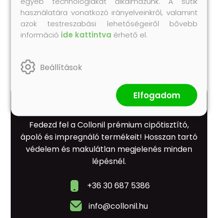
egyéb technológiákat alkalmazunk. A sütik
200 ml
használatára vonatkozó irányelveinkről, valamint
azok testreszabási lehetőségeiről bővebb
4 990 Ft
információ
ide kattintva
érhető el.
(24 950 Ft/L)
Beállítások
Elfogadom
Fedezd fel a Collonil prémium cipőtisztító,
ápoló és impregnáló termékeit! Hosszan tartó
védelem és makulátlan megjelenés minden
lépésnél.
+36 30 687 5386
info@collonil.hu