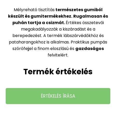
Mélyreható tisztítás
természetes gumiból
készült és gumitermékekhez.
Rugalmasan és
puhán tartja a csizmát.
Értékes összetevői
megakadályozzák a kiszáradást és a
berepedezést. A termék lábszárvédőkhöz és
pataharangokhoz is alkalmas. Praktikus pumpás
szórófejjel a finom eloszlású és
gazdaságos
felvitelért.
Termék értékelés
ÉRTÉKELÉS ÍRÁSA