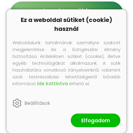
Legnépszerűbb
termékeink
Ez a weboldal sütiket (cookie)
Próbáld ki te is korábbi vásárlóink kedvenc
használ
Collonil termékeit!
Weboldalunk tartalmának személyre szabott
megjelenítése és a böngészési élmény
biztosítása érdekében sütiket (cookie), illetve
egyéb technológiákat alkalmazunk. A sütik
használatára vonatkozó irányelveinkről, valamint
azok testreszabási lehetőségeiről bővebb
információ
ide kattintva
érhető el.
Beállítások
Impregnálás
Carbon MaxX Protector - Impregnáló
Elfogadom
spray
200 ml