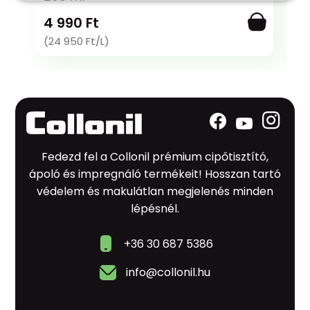
4 990 Ft
(24 950 Ft/L)
Fedezd fel a Collonil prémium cipőtisztító,
ápoló és impregnáló termékeit! Hosszan tartó
védelem és makulátlan megjelenés minden
lépésnél.
+36 30 687 5386
info@collonil.hu