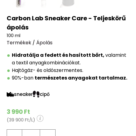
Carbon Lab Sneaker Care - Teljeskörű
ápolás
100 ml
Termékek
/
Ápolás
Hidratálja a fedett és hasított bőrt,
valamint
a textil anyagkombinációkat.
Hajtógáz- és oldószermentes.
90%-ban
természetes anyagokat tartalmaz.
sneaker
cipő
3 990 Ft
(39 900 Ft/L)