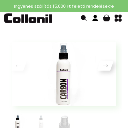
Ingyenes szállítás 15.000 Ft feletti rendelésekre