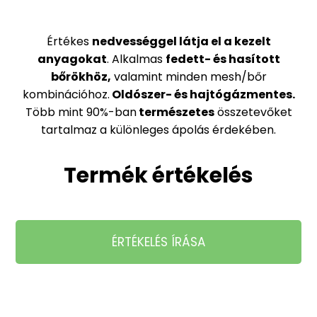
Értékes
nedvességgel látja el a kezelt
anyagokat
. Alkalmas
fedett- és hasított
bőrökhöz,
valamint minden mesh/bőr
kombinációhoz.
Oldószer- és hajtógázmentes.
Több mint 90%-ban
természetes
összetevőket
tartalmaz a különleges ápolás érdekében.
Termék értékelés
ÉRTÉKELÉS ÍRÁSA