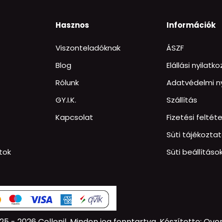
Hasznos
Információk
Viszonteladóknak
ÁSZF
Blog
Elállási nyilatk
Rólunk
Adatvédelmi ny
GY.I.K.
Szállítás
Kapcsolat
Fizetési feltéte
Süti tájékozta
tok
Süti beállításo
25 - 2026 Collonil.
Minden jog fenntartva.
Készítette: Over