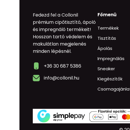
Fedezd fel a Collonil
Főmenü
prémium cipőtisztító, ápoló
Termékek
és impregnáló termékeit!
Hosszan tartó védelem és
Tisztítás
makulátlan megjelenés
Ápolás
minden lépésnél.
Impregnálás
+36 30 687 5386
Sneaker
info@collonil.hu
Kiegészítők
Csomagajánla
© 20