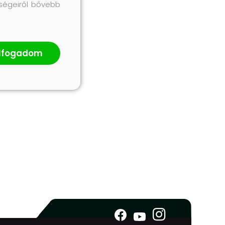
őségeiről bővebb
lfogadom