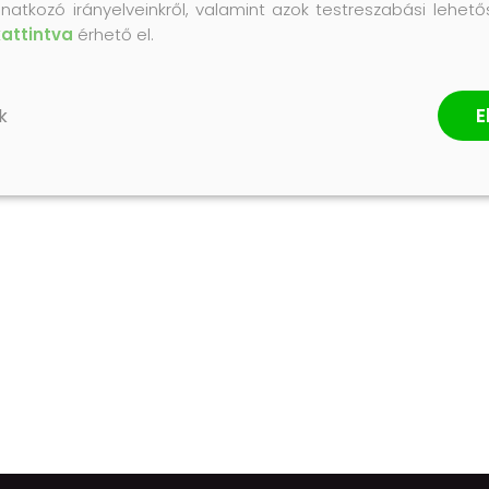
natkozó irányelveinkről, valamint azok testreszabási lehet
kattintva
érhető el.
E
k