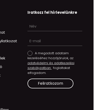
Iratkozz fel hírlevelünkre
ozat
ilatkozat
A megadott adataim
lek
kezeléséhez hozzájárulok, az
adatvédelmi és adatkezelési
tó
szabályzatban
foglaltakat
elfogadom.
k
Feliratkozom
flow.