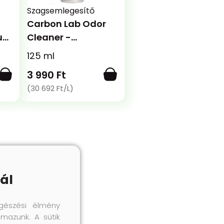
Szagsemlegesítő
Carbon Lab Odor
us
Cleaner -
Szagsemlegesítő
125 ml
ő
3 990 Ft
(30 692 Ft/L)
ál
gészési élmény
lmazunk. A sütik