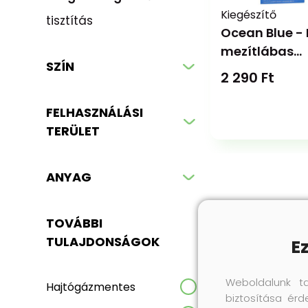
Kiegészítő
tisztítás
Ocean Blue - 
mezítlábas
SZÍN
talpbetét
2 290 Ft
FELHASZNÁLÁSI
TERÜLET
ANYAG
TOVÁBBI
TULAJDONSÁGOK
E
Weboldalunk t
Hajtógázmentes
biztosítása érd