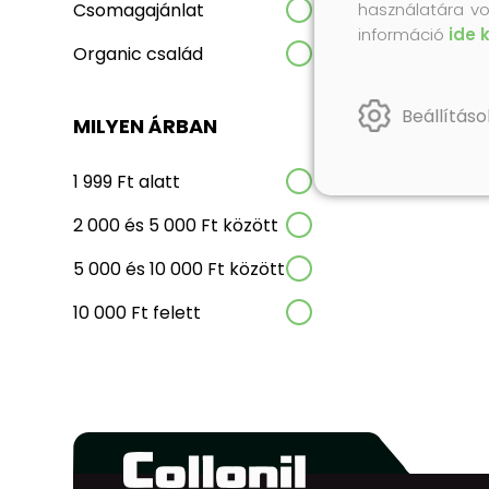
Csomagajánlat
használatára vo
információ
ide 
Organic család
Beállításo
MILYEN ÁRBAN
1 999 Ft alatt
2 000 és 5 000 Ft között
5 000 és 10 000 Ft között
10 000 Ft felett