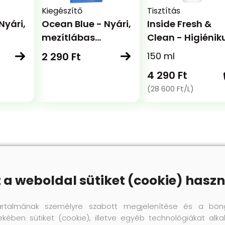
Kiegészítő
Tisztítás
Nyári,
Ocean Blue - Nyári,
Inside Fresh &
mezítlábas
Clean - Higiénik
talpbetét
cipő tisztító és
2 290 Ft
150 ml
gyerekeknek
szagsemlegesít
4 290 Ft
(28 600 Ft/L)
z a weboldal sütiket (cookie) haszn
artalmának személyre szabott megjelenítése és a bön
ekében sütiket (cookie), illetve egyéb technológiákat alka