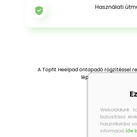
Használati útm
A Topfit Heelpad öntapadó rögzítéssel ren
lépéscsillapítás révén 
E
Weboldalunk t
biztosítása érd
használatára vo
információ
ide 