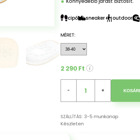
Könnyedebb járást biztosít.
cipő
sneaker
outdoor
MÉRET:
2 290 Ft
1
KOSÁR
3-5 munkanap
SZÁLLÍTÁS:
Készleten