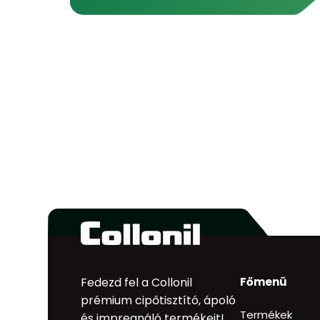
Fedezd fel a Collonil
Főmenü
prémium cipőtisztító, ápoló
Termékek
és impregnáló termékeit!