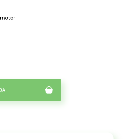
motor
BA