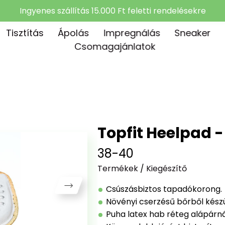
Ingyenes szállítás 15.000 Ft feletti rendelésekre
Tisztítás
Ápolás
Impregnálás
Sneaker
Csomagajánlatok
Topfit Heelpad 
38-40
Termékek
/
Kiegészítő
Csúszásbiztos tapadókorong.
Növényi cserzésű bőrből készü
Puha latex hab réteg alápárn