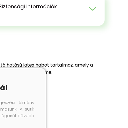
Biztonsági információk
pító hatású latex habot tartalmaz, amely a
iváló viselési kényelme.
ál
gészési élmény
lmazunk. A sütik
őségeiről bővebb