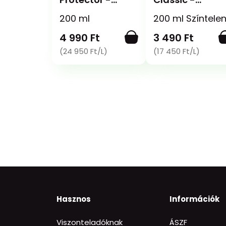
Impregnáló
Impregnáló és
200 ml
200 ml Színtele
spray
fényvédő spray
4 990 Ft
3 490 Ft
(24 950 Ft/L)
(17 450 Ft/L)
Hasznos
Információk
Viszonteladóknak
ÁSZF