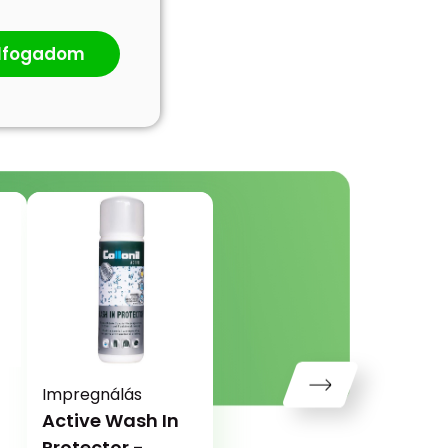
lfogadom
Impregnálás
Active Wash In
Protector -