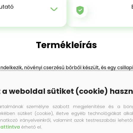
utató
Termékleírás
delkezik, növényi cserzésű bőrből készült, és egy csilla
maximálisan tehermentesíti a lábat. Így garantált a cipő k
z a weboldal sütiket (cookie) haszn
artalmának személyre szabott megjelenítése és a bön
Termék értékelés
ekében sütiket (cookie), illetve egyéb technológiákat alka
natkozó irányelveinkről, valamint azok testreszabási lehet
kattintva
érhető el.