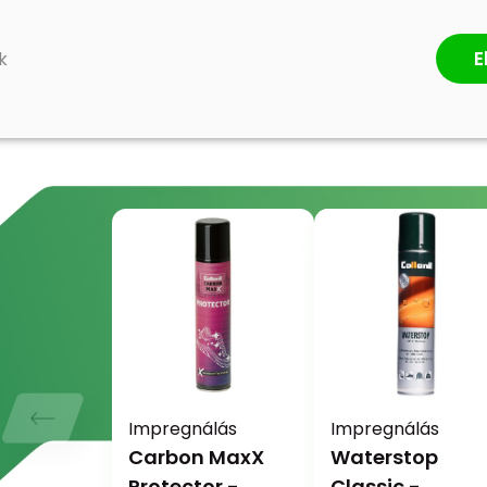
ÉRTÉKELÉS ÍRÁSA
E
k
Impregnálás
Impregnálás
Carbon MaxX
Waterstop
Protector -
Classic -