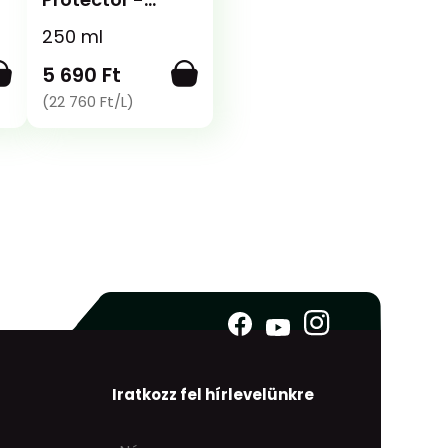
Bemosható
n
250 ml
impregnáló
5 690 Ft
(22 760 Ft/L)
Iratkozz fel hírlevelünkre