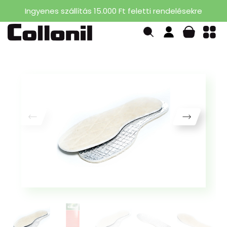
Ingyenes szállítás 15.000 Ft feletti rendelésekre