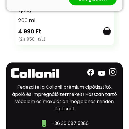
Carbon MaxX Protector - Impregnáló
spray
200 ml
4 990 Ft
(24 950 Ft/L)
Fedezd fel a Collonil prémium cipőtisztító,
ápoló és impregnáló termékeit! Hosszan tartó
védelem és makulátlan megjelenés minden
lépésnél.
+36 30 687 5386