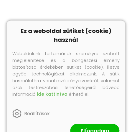
Ez a weboldal sütiket (cookie)
Legnépszerűbb
termékeink
használ
Próbáld ki te is korábbi vásárlóink kedvenc
Collonil termékeit!
Weboldalunk tartalmának személyre szabott
megjelenítése és a böngészési élmény
biztosítása érdekében sütiket (cookie), illetve
egyéb technológiákat alkalmazunk. A sütik
használatára vonatkozó irányelveinkről, valamint
azok testreszabási lehetőségeiről bővebb
információ
ide kattintva
érhető el.
Beállítások
Impregnálás
Elfogadom