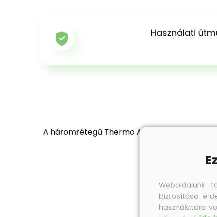
Használati útm
A háromrétegű Thermo Alusohle talpbetét extré
kellemes meleg
E
Weboldalunk t
biztosítása érd
használatára vo