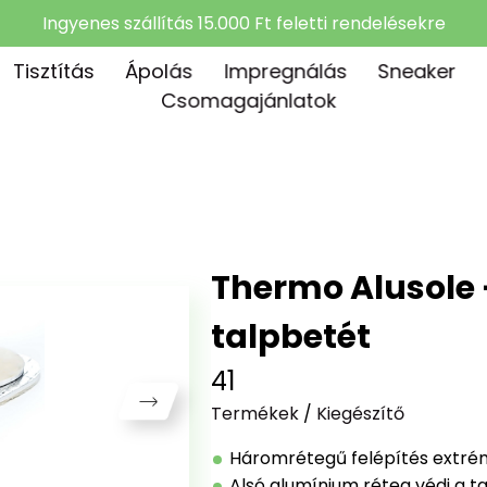
Ingyenes szállítás 15.000 Ft feletti rendelésekre
Tisztítás
Ápolás
Impregnálás
Sneaker
Csomagajánlatok
Thermo Alusole -
talpbetét
41
Termékek
/
Kiegészítő
Háromrétegű felépítés extrém
Alsó alumínium réteg védi a ta