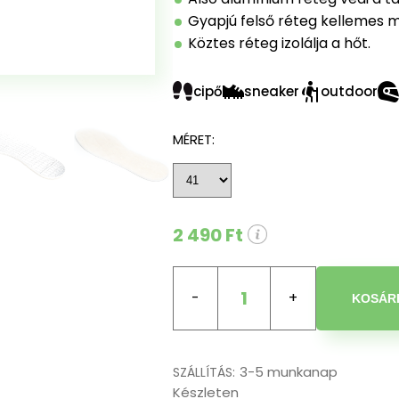
Gyapjú felső réteg kellemes m
Köztes réteg izolálja a hőt.
cipő
sneaker
outdoor
MÉRET:
2 490 Ft
1
KOSÁR
3-5 munkanap
SZÁLLÍTÁS:
Készleten