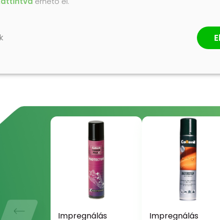
kattintva
érhető el.
E
k
ÉRTÉKELÉS ÍRÁSA
Impregnálás
Impregnálás