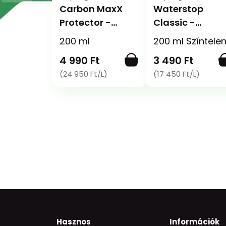
Carbon MaxX
Waterstop
Protector -
Classic -
Impregnáló
Impregnáló és
200 ml
200 ml Színtele
spray
fényvédő spray
4 990 Ft
3 490 Ft
(24 950 Ft/L)
(17 450 Ft/L)
Hasznos
Információk