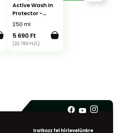
Active Wash In
Protector -
Bemosható
n
250 ml
impregnáló
5 690 Ft
(22 760 Ft/L)
Iratkozz fel hírlevelünkre