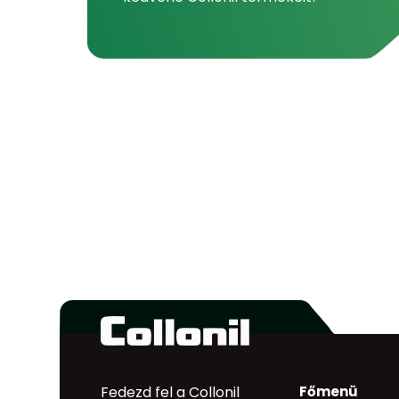
Fedezd fel a Collonil
Főmenü