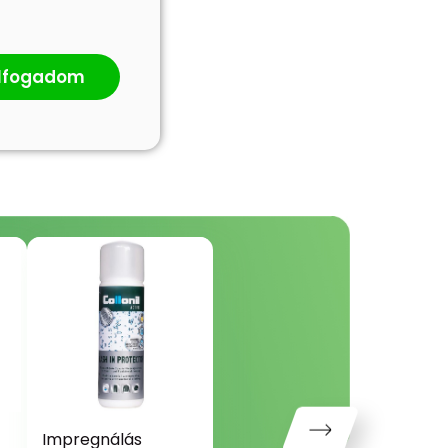
lfogadom
Impregnálás