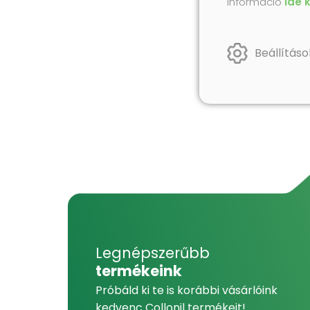
információ
ide 
Beállításo
Legnépszerűbb
termékeink
Próbáld ki te is korábbi vásárlóink
kedvenc Collonil termékeit!