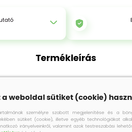
utató
Termékleírás
m hidegben is hatékony. Az alumínium alsó réteg szigetel 
et biztosít a cipő belsejében, a középső réteg pedig hősz
z a weboldal sütiket (cookie) haszn
artalmának személyre szabott megjelenítése és a bön
ekében sütiket (cookie), illetve egyéb technológiákat alka
Termék értékelés
natkozó irányelveinkről, valamint azok testreszabási lehet