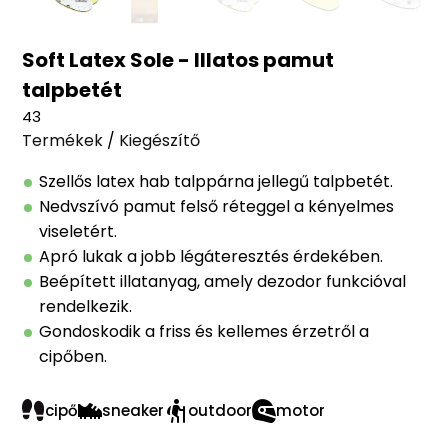
Soft Latex Sole - Illatos pamut
talpbetét
43
Termékek
/
Kiegészítő
Szellős latex hab talppárna jellegű talpbetét.
Nedvszívó pamut felső réteggel a kényelmes
viseletért.
Apró lukak a jobb légáteresztés érdekében.
Beépített illatanyag, amely dezodor funkcióval
rendelkezik.
Gondoskodik a friss és kellemes érzetről a
cipőben.
cipő
sneaker
outdoor
motor