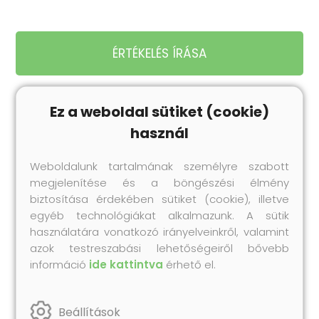
ÉRTÉKELÉS ÍRÁSA
Ez a weboldal sütiket (cookie)
használ
Legnépszerűbb
termékeink
Weboldalunk tartalmának személyre szabott
megjelenítése és a böngészési élmény
Próbáld ki te is korábbi vásárlóink kedvenc
biztosítása érdekében sütiket (cookie), illetve
Collonil termékeit!
egyéb technológiákat alkalmazunk. A sütik
használatára vonatkozó irányelveinkről, valamint
azok testreszabási lehetőségeiről bővebb
információ
ide kattintva
érhető el.
Beállítások