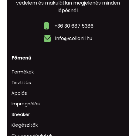
védelem és makulátlan megjelenés minden
lépésnél.
+36 30 687 5386
info@collonil.hu
Főmenü
Termékek
Tisztítás
Ápolás
Impregnálás
Sneaker
Kiegészítők
Csomagajánlatok