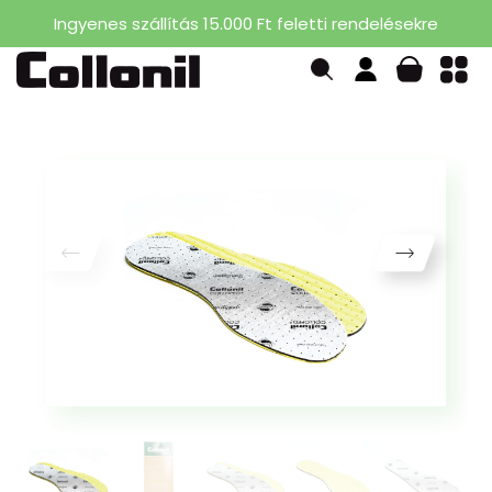
Ingyenes szállítás 15.000 Ft feletti rendelésekre