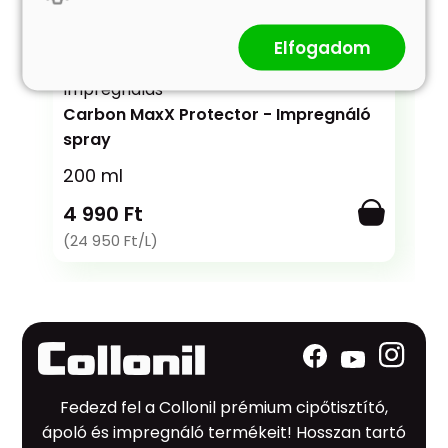
Elfogadom
Impregnálás
Carbon MaxX Protector - Impregnáló
spray
200 ml
4 990 Ft
(24 950 Ft/L)
Fedezd fel a Collonil prémium cipőtisztító,
ápoló és impregnáló termékeit! Hosszan tartó