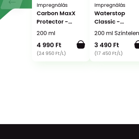
Impregnálás
Impregnálás
Carbon MaxX
Waterstop
Protector -
Classic -
Impregnáló
Impregnáló és
200 ml
200 ml Színtele
spray
fényvédő spray
4 990 Ft
3 490 Ft
(24 950 Ft/L)
(17 450 Ft/L)