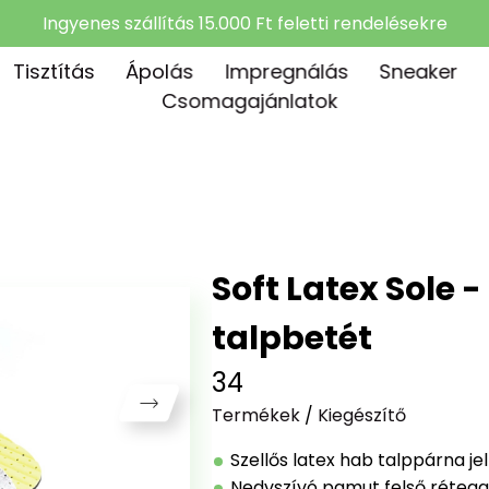
Ingyenes szállítás 15.000 Ft feletti rendelésekre
Tisztítás
Ápolás
Impregnálás
Sneaker
Csomagajánlatok
Soft Latex Sole 
talpbetét
34
Termékek
/
Kiegészítő
Szellős latex hab talppárna je
Nedvszívó pamut felső rétegge