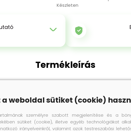
Készleten
utató
Termékleírás
atex lábpárna nedvszívó pamut fedőréteggel rendelkezik. A
grált illatanyag dezodorként funkcionál, és kellemes klím
z a weboldal sütiket (cookie) haszn
artalmának személyre szabott megjelenítése és a bön
ekében sütiket (cookie), illetve egyéb technológiákat alka
natkozó irányelveinkről, valamint azok testreszabási lehet