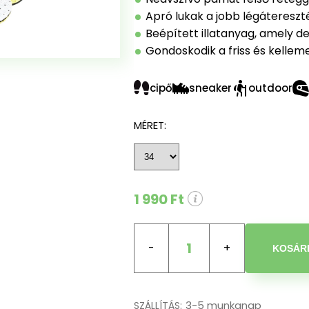
Apró lukak a jobb légáteresz
Beépített illatanyag, amely de
Gondoskodik a friss és kelleme
cipő
sneaker
outdoor
MÉRET:
1 990 Ft
1
KOSÁR
3-5 munkanap
SZÁLLÍTÁS: