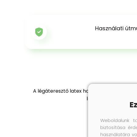
Használati útm
A légáteresztő latex habból készült Soft L
levegőcserét. Az inte
E
Weboldalunk t
biztosítása érd
használatára vo