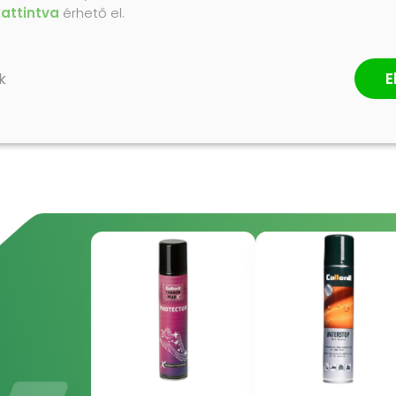
Termék értékelés
kattintva
érhető el.
E
k
ÉRTÉKELÉS ÍRÁSA