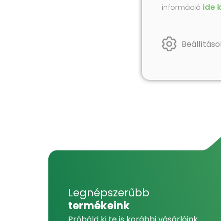
információ
ide 
Beállításo
Legnépszerűbb
termékeink
Próbáld ki te is korábbi vásárlóink