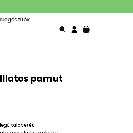
Kiegészítők
- Illatos pamut
llegű talpbetét.
l a kényelmes viseletért.