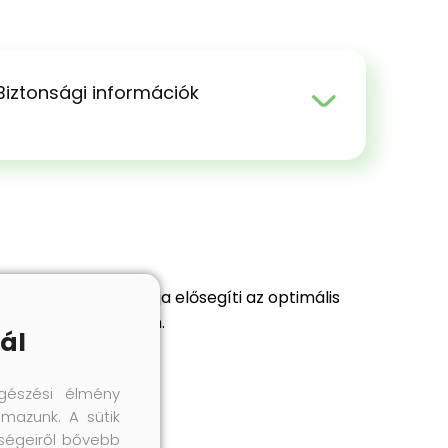
Biztonsági információk
z anyag perforációja elősegíti az optimális
át biztosít a cipőben.
ál
gészési élmény
lmazunk. A sütik
őségeiről bővebb