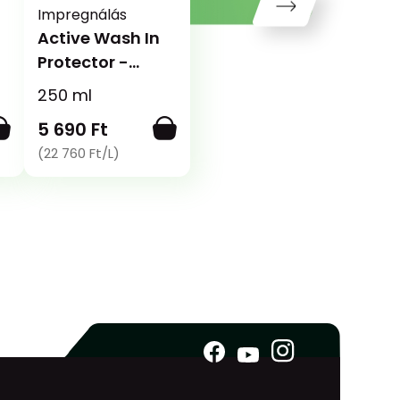
Impregnálás
Active Wash In
Protector -
Bemosható
n
250 ml
impregnáló
5 690 Ft
(22 760 Ft/L)