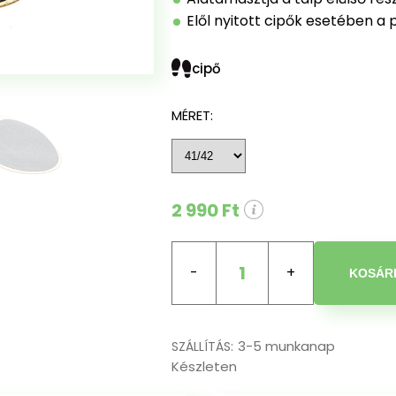
Elől nyitott cipők esetében a 
cipő
MÉRET:
2 990 Ft
1
KOSÁR
3-5 munkanap
SZÁLLÍTÁS:
Készleten