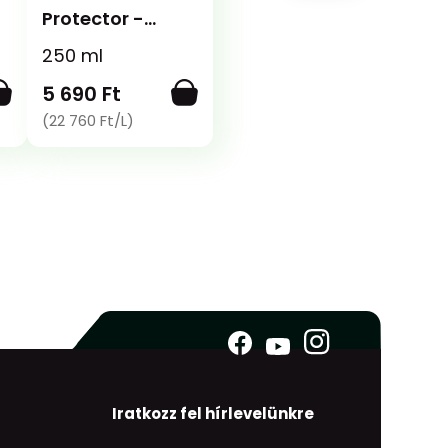
Protector -
Bemosható
n
250 ml
impregnáló
5 690 Ft
(22 760 Ft/L)
Iratkozz fel hírlevelünkre