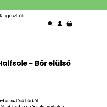
Kiegészítők
alfsole - Bőr elülső
i erjesztésű bőrből.
zét, biztosítva a kényelmes viseletet.