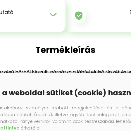
utató
Termékleírás
zésű bőrből készült, párnázza a lábfej elülső részét és je
t vágási vonal lehetővé teszi a talpbetét viselését nyitott 
z a weboldal sütiket (cookie) haszn
artalmának személyre szabott megjelenítése és a bön
Termék értékelés
ekében sütiket (cookie), illetve egyéb technológiákat alka
natkozó irányelveinkről, valamint azok testreszabási lehet
kattintva
érhető el.