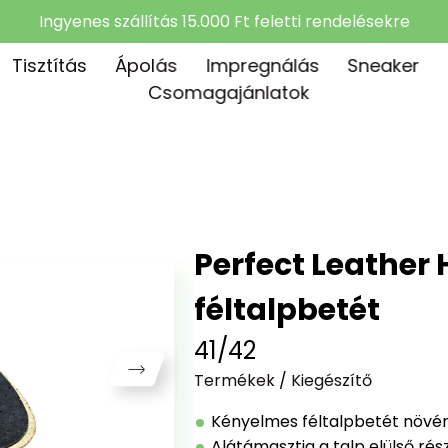
Ingyenes szállítás 15.000 Ft feletti rendelésekre
Tisztítás
Ápolás
Impregnálás
Sneaker
Csomagajánlatok
Perfect Leather H
féltalpbetét
41/42
Termékek
/
Kiegészítő
Kényelmes féltalpbetét növény
Alátámasztja a talp elülső rés