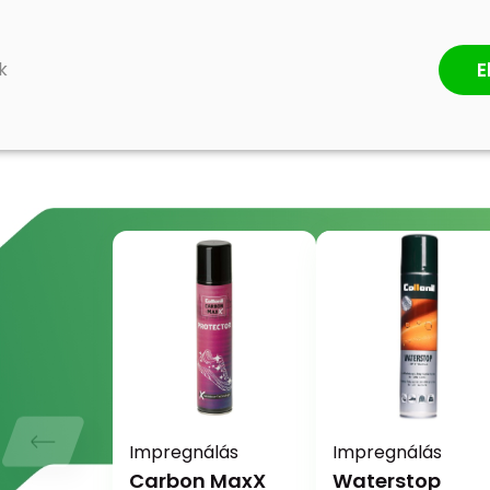
ÉRTÉKELÉS ÍRÁSA
E
k
Impregnálás
Impregnálás
Carbon MaxX
Waterstop