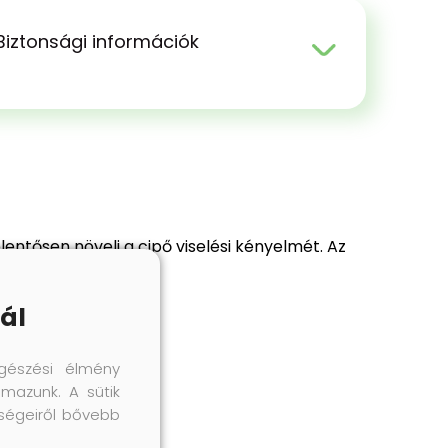
Biztonsági információk
lentősen növeli a cipő viselési kényelmét. Az
orrú cipőkben is.
ál
gészési élmény
lmazunk. A sütik
őségeiről bővebb