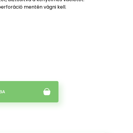
perforáció mentén vágni kell.
BA