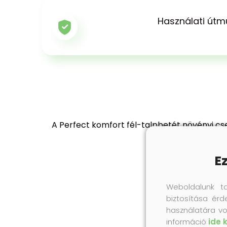
Használati útm
A Perfect komfort fél-talpbetét növényi cser
előre kialakítot
E
Weboldalunk t
biztosítása érd
használatára vo
információ
ide 