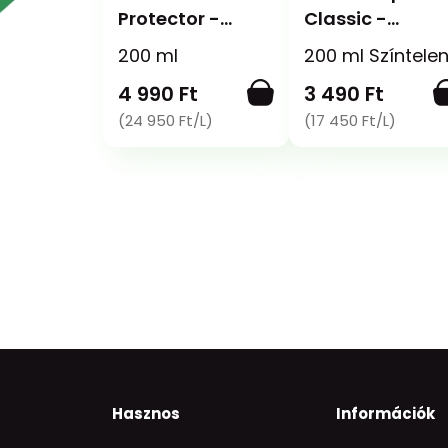
Protector -
Classic -
Impregnáló
Impregnáló és
200 ml
200 ml Színtele
spray
fényvédő spray
4 990 Ft
3 490 Ft
(24 950 Ft/L)
(17 450 Ft/L)
Hasznos
Információk