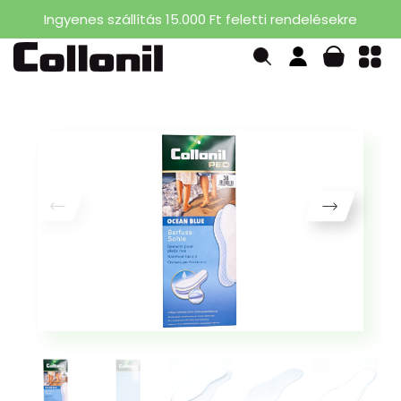
Ingyenes szállítás 15.000 Ft feletti rendelésekre