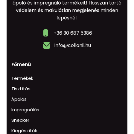
ápoló és impregnáló termékeit! Hosszan tartó
védelem és makulátlan megjelenés minden
lépésnél.
+36 30 687 5386
info@collonil.hu
Főmenü
Termékek
Tisztítás
Ápolás
Impregnálás
Sneaker
Kiegészítők