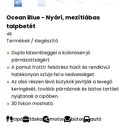
Ocean Blue - Nyári, mezítlábas
talpbetét
46
Termékek
/
Kiegészítő
Dupla latexréteggel a különösen jó
párnázottságért.
A pamut frottír felsőrész hűsít és rendkívül
hatékonyan szívja fel a nedvességet.
Az alsó részen lévő bütykök javítják a levegő
keringését, tovább párnáznak és biztos tartást
nyújtanak a cipőben.
30 fokon mosható.
cipő
táska
motor
bútor
autó