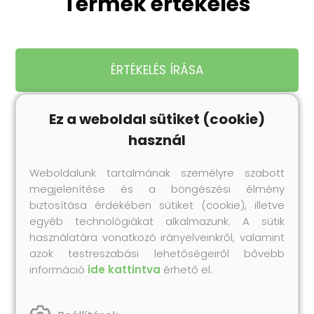
Termék értékelés
ÉRTÉKELÉS ÍRÁSA
Ez a weboldal sütiket (cookie)
használ
Legnépszerűbb
Weboldalunk tartalmának személyre szabott
termékeink
megjelenítése és a böngészési élmény
Próbáld ki te is korábbi vásárlóink kedvenc
biztosítása érdekében sütiket (cookie), illetve
Collonil termékeit!
egyéb technológiákat alkalmazunk. A sütik
használatára vonatkozó irányelveinkről, valamint
azok testreszabási lehetőségeiről bővebb
információ
ide kattintva
érhető el.