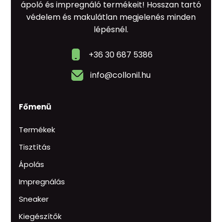
ápoló és impregnáló termékeit! Hosszan tartó
védelem és makulátlan megjelenés minden
lépésnél.
+36 30 687 5386
info@collonil.hu
Főmenü
Termékek
Tisztítás
Ápolás
Impregnálás
Sneaker
Kiegészítők