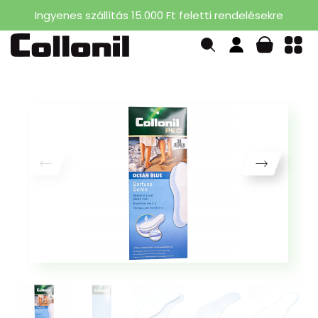
Ingyenes szállítás 15.000 Ft feletti rendelésekre