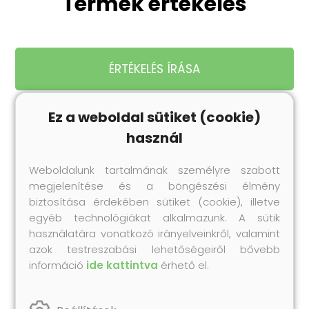
Termék értékelés
ÉRTÉKELÉS ÍRÁSA
Ez a weboldal sütiket (cookie)
használ
Legnépszerűbb
Weboldalunk tartalmának személyre szabott
termékeink
megjelenítése és a böngészési élmény
Próbáld ki te is korábbi vásárlóink kedvenc
biztosítása érdekében sütiket (cookie), illetve
Collonil termékeit!
egyéb technológiákat alkalmazunk. A sütik
használatára vonatkozó irányelveinkről, valamint
azok testreszabási lehetőségeiről bővebb
információ
ide kattintva
érhető el.