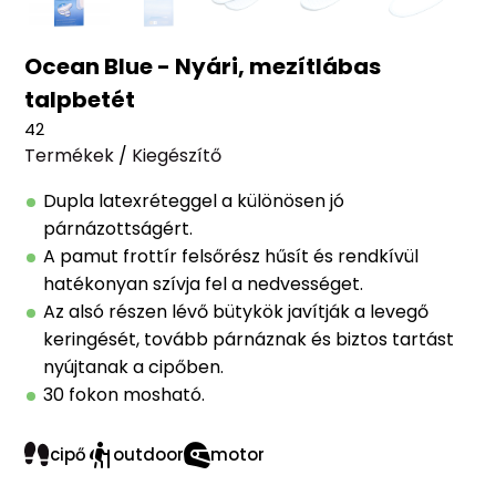
Ocean Blue - Nyári, mezítlábas
talpbetét
42
Termékek
/
Kiegészítő
Dupla latexréteggel a különösen jó
párnázottságért.
A pamut frottír felsőrész hűsít és rendkívül
hatékonyan szívja fel a nedvességet.
Az alsó részen lévő bütykök javítják a levegő
keringését, tovább párnáznak és biztos tartást
nyújtanak a cipőben.
30 fokon mosható.
cipő
outdoor
motor