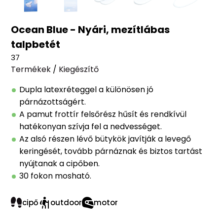
Ocean Blue - Nyári, mezítlábas
talpbetét
37
Termékek
/
Kiegészítő
Dupla latexréteggel a különösen jó
párnázottságért.
A pamut frottír felsőrész hűsít és rendkívül
hatékonyan szívja fel a nedvességet.
Az alsó részen lévő bütykök javítják a levegő
keringését, tovább párnáznak és biztos tartást
nyújtanak a cipőben.
30 fokon mosható.
cipő
outdoor
motor