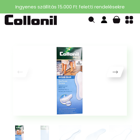
Ingyenes szállítás 15.000 Ft feletti rendelésekre