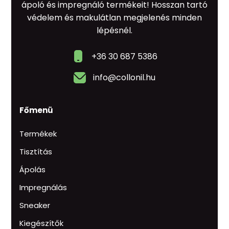
ápoló és impregnáló termékeit! Hosszan tartó
védelem és makulátlan megjelenés minden
lépésnél.
+36 30 687 5386
info@collonil.hu
Főmenü
Termékek
Tisztítás
Ápolás
Impregnálás
Sneaker
Kiegészítők