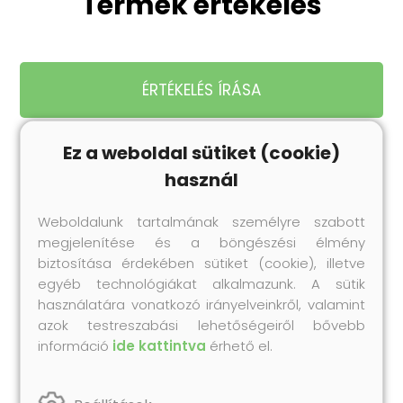
Termék értékelés
ÉRTÉKELÉS ÍRÁSA
Ez a weboldal sütiket (cookie)
használ
Legnépszerűbb
Weboldalunk tartalmának személyre szabott
termékeink
megjelenítése és a böngészési élmény
Próbáld ki te is korábbi vásárlóink kedvenc
biztosítása érdekében sütiket (cookie), illetve
Collonil termékeit!
egyéb technológiákat alkalmazunk. A sütik
használatára vonatkozó irányelveinkről, valamint
azok testreszabási lehetőségeiről bővebb
információ
ide kattintva
érhető el.