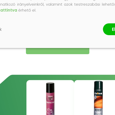
natkozó irányelveinkről, valamint azok testreszabási lehet
kattintva
érhető el.
Termék értékelés
E
k
ÉRTÉKELÉS ÍRÁSA