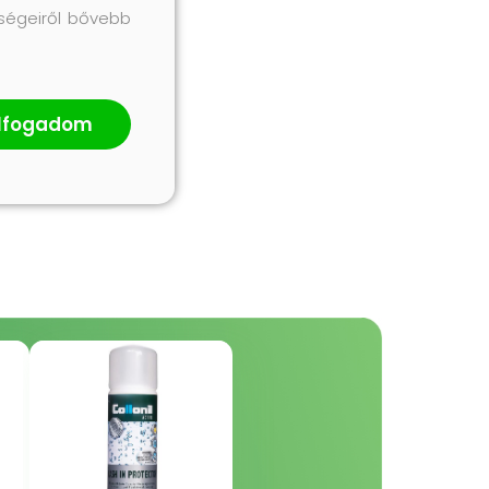
őségeiről bővebb
lfogadom