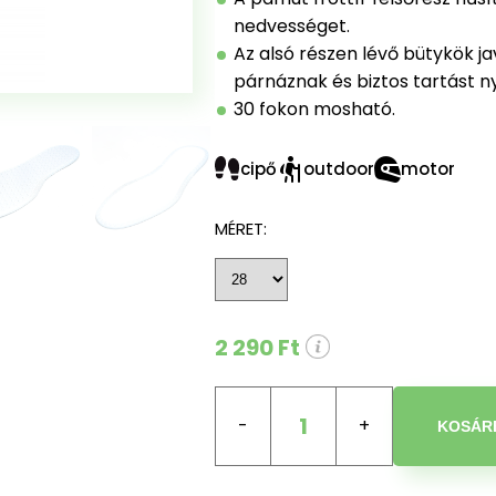
nedvességet.
Az alsó részen lévő bütykök ja
párnáznak és biztos tartást n
30 fokon mosható.
cipő
outdoor
motor
MÉRET:
2 290 Ft
1
KOSÁR