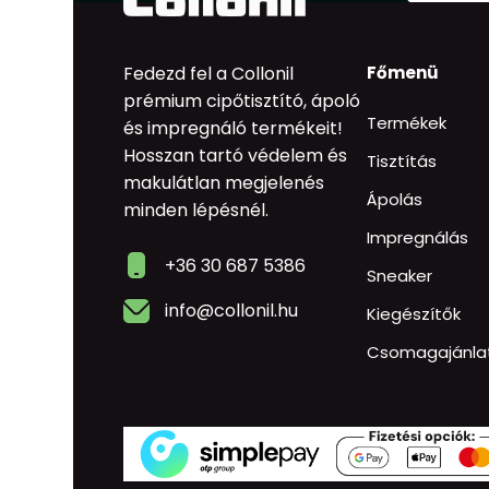
Fedezd fel a Collonil
Főmenü
prémium cipőtisztító, ápoló
Termékek
és impregnáló termékeit!
Hosszan tartó védelem és
Tisztítás
makulátlan megjelenés
Ápolás
minden lépésnél.
Impregnálás
+36 30 687 5386
Sneaker
info@collonil.hu
Kiegészítők
Csomagajánla