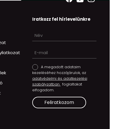
Iratkozz fel hírlevelünkre
ozat
ilatkozat
A megadott adataim
lek
kezeléséhez hozzájárulok, az
adatvédelmi és adatkezelési
tó
szabályzatban
foglaltakat
elfogadom.
k
Feliratkozom