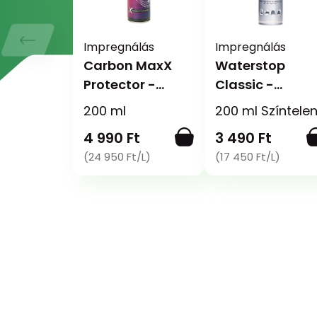
Impregnálás
Impregnálás
Carbon MaxX
Waterstop
Protector -
Classic -
Impregnáló
Impregnáló és
200 ml
200 ml Színtele
spray
fényvédő spray
4 990 Ft
3 490 Ft
(24 950 Ft/L)
(17 450 Ft/L)