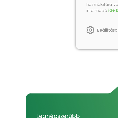
használatára vo
információ
ide 
Beállításo
Legnépszerűbb