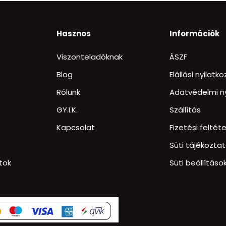
Hasznos
Információk
Viszonteladóknak
ÁSZF
Blog
Elállási nyilatk
Rólunk
Adatvédelmi ny
GY.I.K.
Szállítás
Kapcsolat
Fizetési feltéte
Süti tájékozta
tok
Süti beállításo