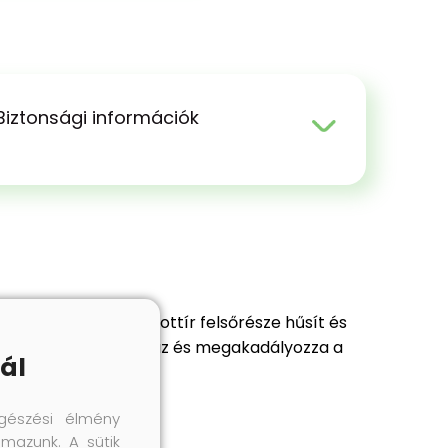
Biztonsági információk
delkezik. Pamut frottír felsőrésze hűsít és
ringését, tovább párnáz és megakadályozza a
ál
gészési élmény
lmazunk. A sütik