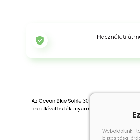
Használati útm
Az Ocean Blue Sohle 30 fokon mosható, dupl
rendkívül hatékonyan szívja fel a nedvessé
E
Weboldalunk t
biztosítása érd