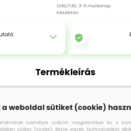
3-5 munkanap
SZÁLLÍTÁS:
Készleten
utató
Termékleírás
a latexrétegének köszönhetően kiváló párnázottsággal ren
get. A bütykös alsó rész ezenkívül biztosítja a levegő ke
z a weboldal sütiket (cookie) haszn
csúszkálást a cipőben.
artalmának személyre szabott megjelenítése és a bön
ekében sütiket (cookie), illetve egyéb technológiákat alka