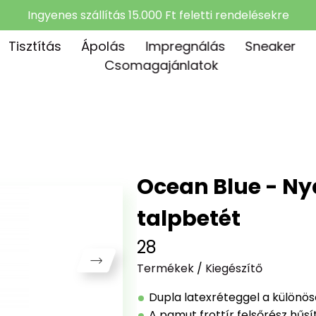
Ingyenes szállítás 15.000 Ft feletti rendelésekre
Tisztítás
Ápolás
Impregnálás
Sneaker
Csomagajánlatok
Ocean Blue - Ny
talpbetét
28
Termékek
/
Kiegészítő
Dupla latexréteggel a különös
A pamut frottír felsőrész hűsí