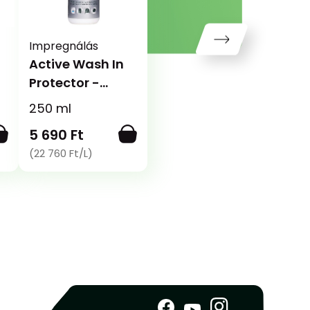
Impregnálás
Active Wash In
Protector -
Bemosható
n
250 ml
impregnáló
5 690 Ft
(22 760 Ft/L)