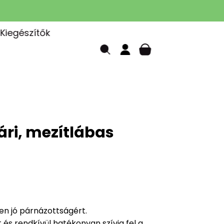
Kiegészítők
ári, mezítlábas
en jó párnázottságért.
t és rendkívül hatékonyan szívja fel a