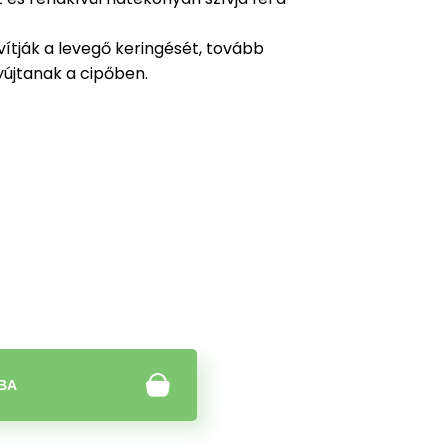
vítják a levegő keringését, tovább
yújtanak a cipőben.
BA