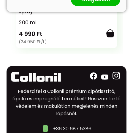
Carbon MaxX Protector - Impregnáló
spray
200 ml
4 990 Ft
(24 950 Ft/L)
Fedezd fel a Collonil prémium cipőtisztító,
ápoló és impregnáló termékeit! Hosszan tartó
védelem és makulátlan megjelenés minden
lépésnél.
+36 30 687 5386