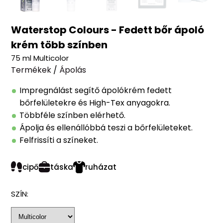
Waterstop Colours - Fedett bőr ápoló
krém több színben
75 ml Multicolor
Termékek
/
Ápolás
Impregnálást segítő ápolókrém fedett
bőrfelületekre és High-Tex anyagokra.
Többféle színben elérhető.
Ápolja és ellenállóbbá teszi a bőrfelületeket.
Felfrissíti a színeket.
cipő
táska
ruházat
SZÍN: