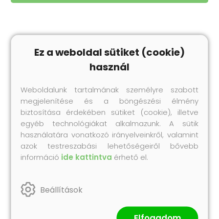
Ez a weboldal sütiket (cookie)
Legnépszerűbb
termékeink
használ
Próbáld ki te is korábbi vásárlóink kedvenc
Collonil termékeit!
Weboldalunk tartalmának személyre szabott
megjelenítése és a böngészési élmény
biztosítása érdekében sütiket (cookie), illetve
egyéb technológiákat alkalmazunk. A sütik
használatára vonatkozó irányelveinkről, valamint
azok testreszabási lehetőségeiről bővebb
információ
ide kattintva
érhető el.
Beállítások
Impregnálás
Elfogadom