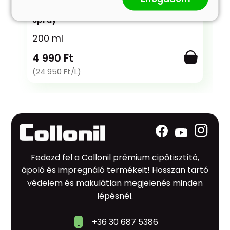
Carbon MaxX Protector - Impregnáló
spray
200 ml
4 990 Ft
(24 950 Ft/L)
Fedezd fel a Collonil prémium cipőtisztító,
ápoló és impregnáló termékeit! Hosszan tartó
védelem és makulátlan megjelenés minden
lépésnél.
+36 30 687 5386