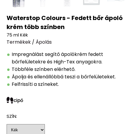
Waterstop Colours - Fedett bőr ápoló
krém több színben
75 ml Kék
Termékek
/
Ápolás
Impregnálást segítő ápolókrém fedett
bőrfelületekre és High-Tex anyagokra.
Többféle színben elérhető.
Ápolja és ellenállóbbá teszi a bőrfelületeket.
Felfrissíti a színeket.
cipő
SZÍN: