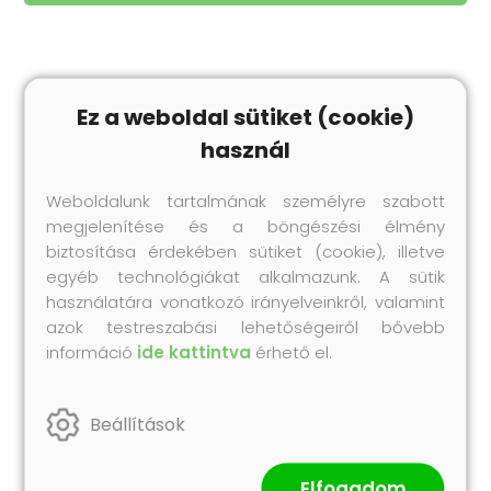
Ez a weboldal sütiket (cookie)
Legnépszerűbb
termékeink
használ
Próbáld ki te is korábbi vásárlóink kedvenc
Collonil termékeit!
Weboldalunk tartalmának személyre szabott
megjelenítése és a böngészési élmény
biztosítása érdekében sütiket (cookie), illetve
egyéb technológiákat alkalmazunk. A sütik
használatára vonatkozó irányelveinkről, valamint
azok testreszabási lehetőségeiről bővebb
információ
ide kattintva
érhető el.
Beállítások
Impregnálás
Elfogadom