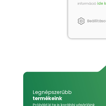
információ
ide 
Beállításo
Legnépszerűbb
termékeink
Próbáld ki te is korábbi vásárlóink