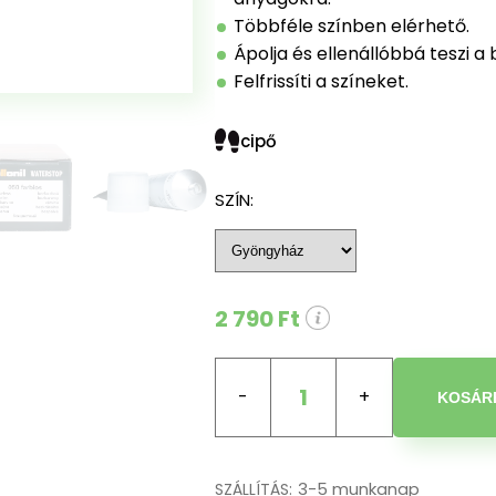
Többféle színben elérhető.
Ápolja és ellenállóbbá teszi a 
Felfrissíti a színeket.
cipő
SZÍN:
2 790 Ft
1
KOSÁR
3-5 munkanap
SZÁLLÍTÁS: