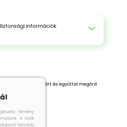
Biztonsági információk
aghoz. Táplálja a bőrt és egyúttal megőrzi
.
ál
gészési élmény
lmazunk. A sütik
őségeiről bővebb