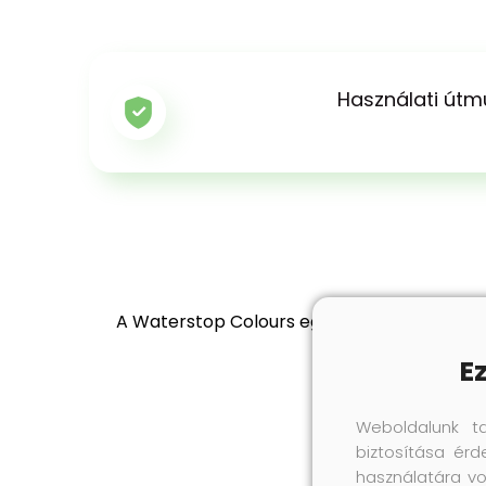
Használati útm
A Waterstop Colours egy színápoló és impr
E
Weboldalunk t
biztosítása érd
használatára vo