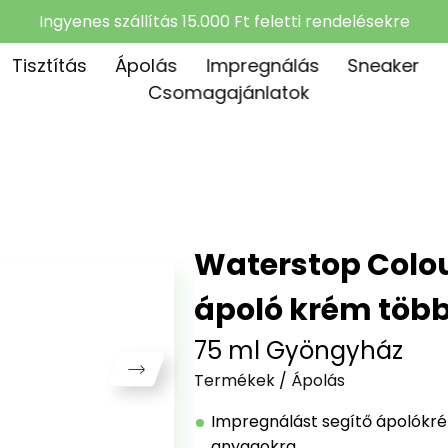
Ingyenes szállítás 15.000 Ft feletti rendelésekre
Tisztítás
Ápolás
Impregnálás
Sneaker
Csomagajánlatok
Waterstop Colou
ápoló krém több
75 ml Gyöngyház
Termékek
/
Ápolás
Impregnálást segítő ápolókré
anyagokra.