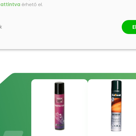
kattintva
érhető el.
E
k
ÉRTÉKELÉS ÍRÁSA