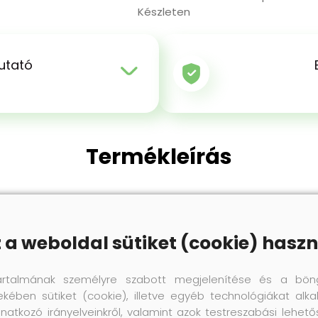
Készleten
utató
Termékleírás
egnáló hatású krém minden sima bőrhöz és high-tech any
annak tartósságát, miközben felfrissíti a meglévő színeket
z a weboldal sütiket (cookie) haszn
artalmának személyre szabott megjelenítése és a bön
ekében sütiket (cookie), illetve egyéb technológiákat alka
Termék értékelés
natkozó irányelveinkről, valamint azok testreszabási lehet