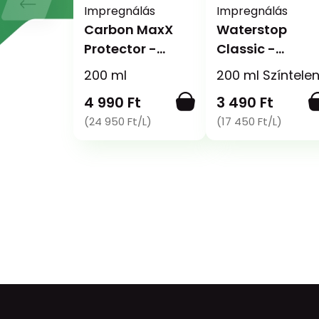
Impregnálás
Impregnálás
Carbon MaxX
Waterstop
Protector -
Classic -
Impregnáló
Impregnáló és
200 ml
200 ml Színtele
spray
fényvédő spray
4 990 Ft
3 490 Ft
(24 950 Ft/L)
(17 450 Ft/L)