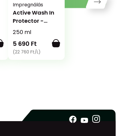
Impregnálás
Active Wash In
Protector -
Bemosható
n
250 ml
impregnáló
5 690 Ft
(22 760 Ft/L)